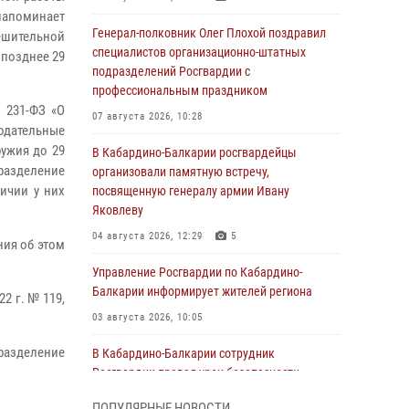
напоминает
Генерал-полковник Олег Плохой поздравил
ешительной
специалистов организационно-штатных
 позднее 29
подразделений Росгвардии с
профессиональным праздником
 231-ФЗ «О
07 августа 2026, 10:28
одательные
ужия до 29
В Кабардино-Балкарии росгвардейцы
азделение
организовали памятную встречу,
ичии у них
посвященную генералу армии Ивану
Яковлеву
04 августа 2026, 12:29
5
ния об этом
Управление Росгвардии по Кабардино-
Балкарии информирует жителей региона
2 г. № 119,
03 августа 2026, 10:05
дразделение
В Кабардино‑Балкарии сотрудник
Росгвардии провел урок безопасности
03 августа 2026, 06:15
1
ПОПУЛЯРНЫЕ НОВОСТИ