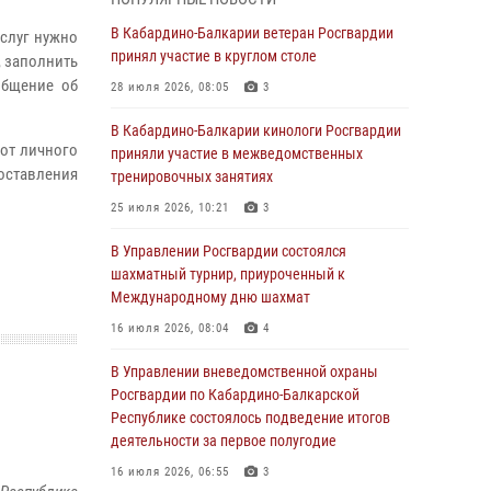
1 августа – День дежурной службы войск
В Кабардино-Балкарии ветеран Росгвардии
услуг нужно
национальной гвардии Российской
принял участие в круглом столе
, заполнить
Федерации
общение об
28 июля 2026, 08:05
3
01 августа 2026, 09:42
В Кабардино-Балкарии кинологи Росгвардии
 от личного
В Росгвардии вспоминают российских
приняли участие в межведомственных
оставления
воинов, погибших в Первой мировой войне
тренировочных занятиях
1914-1918 годов
25 июля 2026, 10:21
3
01 августа 2026, 07:30
В Управлении Росгвардии состоялся
Директор Росгвардии Герой России генерал
шахматный турнир, приуроченный к
армии Виктор Золотов поздравил
Международному дню шахмат
специалистов подразделений тыла с
16 июля 2026, 08:04
4
профессиональным праздником
В Управлении вневедомственной охраны
01 августа 2026, 00:10
Росгвардии по Кабардино-Балкарской
Росгвардия обеспечивает безопасность
Республике состоялось подведение итогов
граждан на южном направлении
деятельности за первое полугодие
31 июля 2026, 09:22
16 июля 2026, 06:55
3