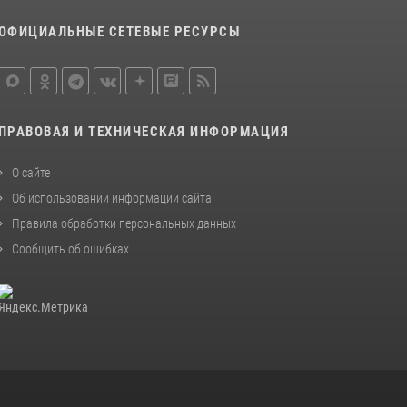
поддержке росгвардии задержали группу лиц
ОФИЦИАЛЬНЫЕ СЕТЕВЫЕ РЕСУРСЫ
с крупной партией наркотиков
15 июля 2026, 06:33
В Кабардино-Балкарии при силовой
поддержке Росгвардии изъяты оружие и
ПРАВОВАЯ И ТЕХНИЧЕСКАЯ ИНФОРМАЦИЯ
наркотические средства
21 июля 2026, 07:56
О сайте
Об использовании информации сайта
Правила обработки персональных данных
Сообщить об ошибках