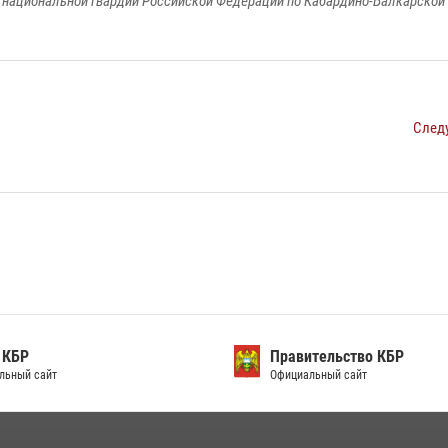
национальной гвардии Российской Федерации по Кабардино-Балкарской
След
 КБР
Правительство КБР
льный сайт
Официальный сайт