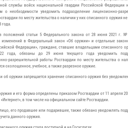
ной службы войск национальной гвардии Российской Федерации 
ам о необходимости уведомить подразделение лицензионно-разр
осгвардии по месту жительства о наличии у них списанного оружия не
 года.
з положений статьи 5 Федерального закона от 28 июня 2021 г. №
 изменений в Федеральный закон «Об оружии» и отдельные закон
сийской Федерации», граждане, ставшие владельцами списанного ор
22 года, обязаны до 29 июня текущего года уведомить подр
нно-разрешительной работы Росгвардии по месту жительства о нал
ся охолощенное, учебное, а также разрезное оружие.
и об оружии запрещается хранение списанного оружия без уведомле
ужия и его форма определены приказом Росгвардии от 11 апреля 202
«Интернет», в том числе на официальном сайте Росгвардии.
лицо, его продавшее или подарившее, также обязано уведомлять по
учета данного оружия.
писанного оружия стала доступной и на Госуслугах.