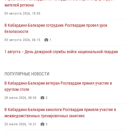
жителей региона
03 августа 2026, 10:05
В Кабардино‑Балкарии сотрудник Росгвардии провел урок
безопасности
03 августа 2026, 06:15
1
1 августа – День дежурной службы войск национальной гвардии
Российской Федерации
01 августа 2026, 09:42
ПОПУЛЯРНЫЕ НОВОСТИ
В Росгвардии вспоминают российских воинов, погибших в Первой
В Кабардино-Балкарии ветеран Росгвардии принял участие в
мировой войне 1914-1918 годов
круглом столе
01 августа 2026, 07:30
28 июля 2026, 08:05
3
Директор Росгвардии Герой России генерал армии Виктор Золотов
В Кабардино-Балкарии кинологи Росгвардии приняли участие в
поздравил специалистов подразделений тыла с профессиональным
межведомственных тренировочных занятиях
праздником
25 июля 2026, 10:21
3
01 августа 2026, 00:10