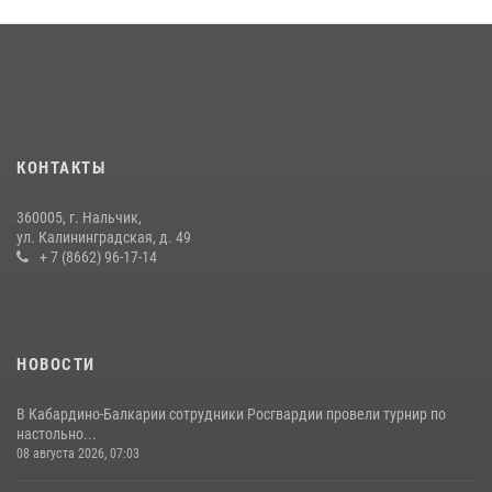
​ ОФИЦЕР РОСГВАРДИИ ВЫСТУПИЛ В ЭФИРЕ ВЕДОМСТВЕННОЙ
РАДИОРУБРИКи В КАБАРДИНО-БАЛКАРИИ
12 июля 2026, 03:30
1
В Кабардино-Балкарии при силовой поддержке росгвардии
задержали группу лиц с крупной партией наркотиков
КОНТАКТЫ
15 июля 2026, 06:33
360005, г. Нальчик,
В Кабардино-Балкарии при силовой поддержке Росгвардии изъяты
ул. Калининградская, д. 49
оружие и наркотические средства
+ 7 (8662) 96-17-14
21 июля 2026, 07:56
НОВОСТИ
В Кабардино-Балкарии сотрудники Росгвардии провели турнир по
настольно...
08 августа 2026, 07:03