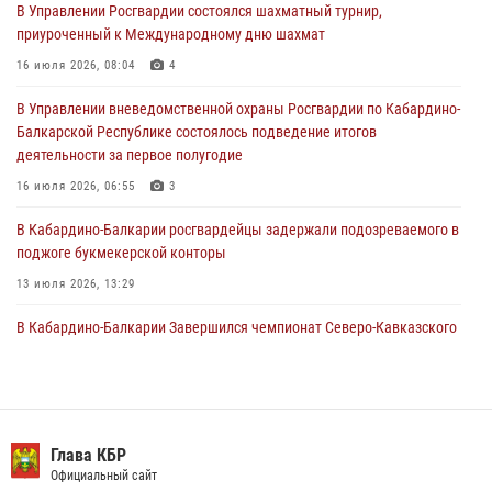
В Управлении Росгвардии состоялся шахматный турнир,
Росгвардия обеспечивает безопасность граждан на южном
приуроченный к Международному дню шахмат
направлении
16 июля 2026, 08:04
4
31 июля 2026, 09:22
В Управлении вневедомственной охраны Росгвардии по Кабардино-
Состоялась рабочая встреча директора Росгвардии Героя России
Балкарской Республике состоялось подведение итогов
генерала армии Виктора Золотова с заместителем полномочного
деятельности за первое полугодие
представителя Президента Российской Федерации в Северо-
Кавказском федеральном округе Виталием Кузнецовым
16 июля 2026, 06:55
3
31 июля 2026, 06:45
1
В Кабардино-Балкарии росгвардейцы задержали подозреваемого в
поджоге букмекерской конторы
13 июля 2026, 13:29
В Кабардино-Балкарии Завершился чемпионат Северо-Кавказского
округа Росгвардии по комплексному единоборству
10 июля 2026, 11:30
3
День семьи, любви и верности отметили в Северо-Кавказском
округе Росгвардии
Глава КБР
Официальный сайт
09 июля 2026, 08:36
4