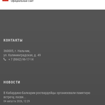
Официальный сайт
09 июля 2026, 08:36
4
​ ОФИЦЕР РОСГВАРДИИ ВЫСТУПИЛ В ЭФИРЕ ВЕДОМСТВЕННОЙ
РАДИОРУБРИКи В КАБАРДИНО-БАЛКАРИИ
12 июля 2026, 03:30
1
В Кабардино-Балкарии при силовой поддержке росгвардии
задержали группу лиц с крупной партией наркотиков
КОНТАКТЫ
15 июля 2026, 06:33
360005, г. Нальчик,
В Кабардино-Балкарии при силовой поддержке Росгвардии изъяты
ул. Калининградская, д. 49
оружие и наркотические средства
+ 7 (8662) 96-17-14
21 июля 2026, 07:56
НОВОСТИ
В Кабардино-Балкарии росгвардейцы организовали памятную
встречу, посвя...
04 августа 2026, 12:29