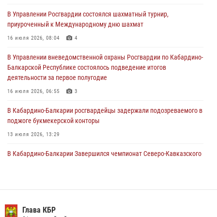
В Управлении Росгвардии состоялся шахматный турнир,
Состоялась рабочая встреча директора Росгвардии Героя России
приуроченный к Международному дню шахмат
генерала армии Виктора Золотова с заместителем полномочного
представителя Президента Российской Федерации в Северо-
16 июля 2026, 08:04
4
Кавказском федеральном округе Виталием Кузнецовым
В Управлении вневедомственной охраны Росгвардии по Кабардино-
31 июля 2026, 06:45
1
Балкарской Республике состоялось подведение итогов
деятельности за первое полугодие
Управление Росгвардии по Кабардино-Балкарской Республике
информирует
16 июля 2026, 06:55
3
30 июля 2026, 06:03
В Кабардино-Балкарии росгвардейцы задержали подозреваемого в
поджоге букмекерской конторы
13 июля 2026, 13:29
В Кабардино-Балкарии Завершился чемпионат Северо-Кавказского
округа Росгвардии по комплексному единоборству
10 июля 2026, 11:30
3
День семьи, любви и верности отметили в Северо-Кавказском
округе Росгвардии
Глава КБР