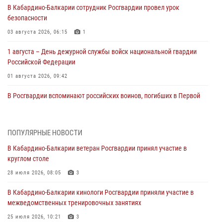
В Кабардино‑Балкарии сотрудник Росгвардии провел урок
безопасности
03 августа 2026, 06:15
1
1 августа – День дежурной службы войск национальной гвардии
Российской Федерации
01 августа 2026, 09:42
В Росгвардии вспоминают российских воинов, погибших в Первой
мировой войне 1914-1918 годов
01 августа 2026, 07:30
ПОПУЛЯРНЫЕ НОВОСТИ
Директор Росгвардии Герой России генерал армии Виктор Золотов
В Кабардино-Балкарии ветеран Росгвардии принял участие в
поздравил специалистов подразделений тыла с профессиональным
круглом столе
праздником
28 июля 2026, 08:05
3
01 августа 2026, 00:10
В Кабардино-Балкарии кинологи Росгвардии приняли участие в
Росгвардия обеспечивает безопасность граждан на южном
межведомственных тренировочных занятиях
направлении
25 июля 2026, 10:21
3
31 июля 2026, 09:22