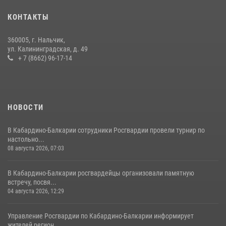
задержали группу лиц с крупной партией наркотиков
КОНТАКТЫ
15 июля 2026, 06:33
360005, г. Нальчик,
В Кабардино-Балкарии при силовой поддержке Росгвардии изъяты
ул. Калининградская, д. 49
оружие и наркотические средства
+ 7 (8662) 96-17-14
21 июля 2026, 07:56
НОВОСТИ
В Кабардино-Балкарии сотрудники Росгвардии провели турнир по
настольно...
08 августа 2026, 07:03
В Кабардино-Балкарии росгвардейцы организовали памятную
встречу, посвя...
04 августа 2026, 12:29
Управление Росгвардии по Кабардино-Балкарии информирует
жителей регион...