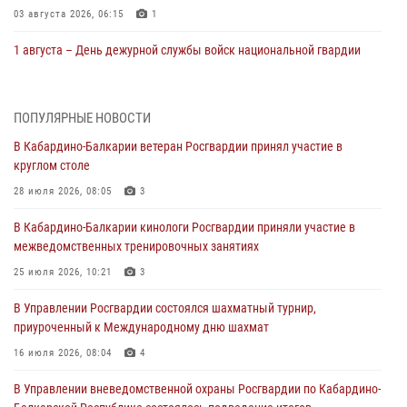
03 августа 2026, 06:15
1
1 августа – День дежурной службы войск национальной гвардии
Российской Федерации
01 августа 2026, 09:42
ПОПУЛЯРНЫЕ НОВОСТИ
В Росгвардии вспоминают российских воинов, погибших в Первой
В Кабардино-Балкарии ветеран Росгвардии принял участие в
мировой войне 1914-1918 годов
круглом столе
01 августа 2026, 07:30
28 июля 2026, 08:05
3
Директор Росгвардии Герой России генерал армии Виктор Золотов
В Кабардино-Балкарии кинологи Росгвардии приняли участие в
поздравил специалистов подразделений тыла с профессиональным
межведомственных тренировочных занятиях
праздником
25 июля 2026, 10:21
3
01 августа 2026, 00:10
В Управлении Росгвардии состоялся шахматный турнир,
Росгвардия обеспечивает безопасность граждан на южном
приуроченный к Международному дню шахмат
направлении
16 июля 2026, 08:04
4
31 июля 2026, 09:22
В Управлении вневедомственной охраны Росгвардии по Кабардино-
Состоялась рабочая встреча директора Росгвардии Героя России