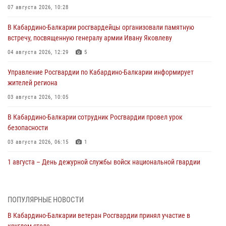
07 августа 2026, 10:28
В Кабардино-Балкарии росгвардейцы организовали памятную
встречу, посвященную генералу армии Ивану Яковлеву
04 августа 2026, 12:29
5
Управление Росгвардии по Кабардино-Балкарии информирует
жителей региона
03 августа 2026, 10:05
В Кабардино‑Балкарии сотрудник Росгвардии провел урок
безопасности
03 августа 2026, 06:15
1
1 августа – День дежурной службы войск национальной гвардии
Российской Федерации
01 августа 2026, 09:42
ПОПУЛЯРНЫЕ НОВОСТИ
В Росгвардии вспоминают российских воинов, погибших в Первой
В Кабардино-Балкарии ветеран Росгвардии принял участие в
мировой войне 1914-1918 годов
круглом столе