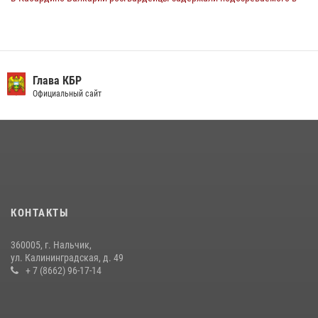
поджоге букмекерской конторы
13 июля 2026, 13:29
День семьи, любви и верности отметили в Северо-Кавказском
округе Росгвардии
Глава КБР
Официальный сайт
09 июля 2026, 08:36
4
​ ОФИЦЕР РОСГВАРДИИ ВЫСТУПИЛ В ЭФИРЕ ВЕДОМСТВЕННОЙ
РАДИОРУБРИКи В КАБАРДИНО-БАЛКАРИИ
12 июля 2026, 03:30
1
В Кабардино-Балкарии при силовой поддержке росгвардии
задержали группу лиц с крупной партией наркотиков
КОНТАКТЫ
15 июля 2026, 06:33
360005, г. Нальчик,
В Кабардино-Балкарии при силовой поддержке Росгвардии изъяты
ул. Калининградская, д. 49
оружие и наркотические средства
+ 7 (8662) 96-17-14
21 июля 2026, 07:56