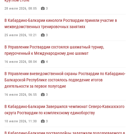
01 августа 2026, 07:30
28 июля 2026, 08:05
3
Директор Росгвардии Герой России генерал армии Виктор Золотов
В Кабардино-Балкарии кинологи Росгвардии приняли участие в
поздравил специалистов подразделений тыла с профессиональным
межведомственных тренировочных занятиях
праздником
25 июля 2026, 10:21
3
01 августа 2026, 00:10
В Управлении Росгвардии состоялся шахматный турнир,
Росгвардия обеспечивает безопасность граждан на южном
приуроченный к Международному дню шахмат
направлении
16 июля 2026, 08:04
4
31 июля 2026, 09:22
В Управлении вневедомственной охраны Росгвардии по Кабардино-
Состоялась рабочая встреча директора Росгвардии Героя России
Балкарской Республике состоялось подведение итогов
генерала армии Виктора Золотова с заместителем полномочного
деятельности за первое полугодие
представителя Президента Российской Федерации в Северо-
Кавказском федеральном округе Виталием Кузнецовым
16 июля 2026, 06:55
3
31 июля 2026, 06:45
1
В Кабардино-Балкарии Завершился чемпионат Северо-Кавказского
округа Росгвардии по комплексному единоборству
10 июля 2026, 11:30
3
В Кабардино-Балкарии росгвардейцы задержали подозреваемого в