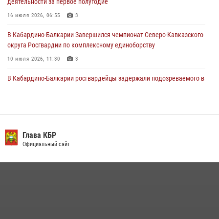
деятельности за первое полугодие
представителя Президента Российской Федерации в Северо-
Кавказском федеральном округе Виталием Кузнецовым
16 июля 2026, 06:55
3
31 июля 2026, 06:45
1
В Кабардино-Балкарии Завершился чемпионат Северо-Кавказского
округа Росгвардии по комплексному единоборству
10 июля 2026, 11:30
3
В Кабардино-Балкарии росгвардейцы задержали подозреваемого в
поджоге букмекерской конторы
13 июля 2026, 13:29
День семьи, любви и верности отметили в Северо-Кавказском
округе Росгвардии
Глава КБР
Официальный сайт
09 июля 2026, 08:36
4
​ ОФИЦЕР РОСГВАРДИИ ВЫСТУПИЛ В ЭФИРЕ ВЕДОМСТВЕННОЙ
РАДИОРУБРИКи В КАБАРДИНО-БАЛКАРИИ
12 июля 2026, 03:30
1
В Кабардино-Балкарии при силовой поддержке росгвардии