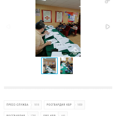
ПРЕСС-СЛУЖБА
1818
РОСГВАРДИЯ КБР
1859
РОСГВАРДИЯ
1785
ОВО КБР
449