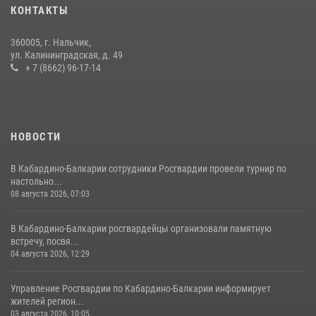
задержали группу лиц с крупной партией наркотиков
КОНТАКТЫ
15 июля 2026, 06:33
360005, г. Нальчик,
В Кабардино-Балкарии при силовой поддержке Росгвардии изъяты
ул. Калининградская, д. 49
оружие и наркотические средства
+ 7 (8662) 96-17-14
21 июля 2026, 07:56
НОВОСТИ
В Кабардино-Балкарии сотрудники Росгвардии провели турнир по
настольно...
08 августа 2026, 07:03
В Кабардино-Балкарии росгвардейцы организовали памятную
встречу, посвя...
04 августа 2026, 12:29
Управление Росгвардии по Кабардино-Балкарии информирует
жителей регион...
03 августа 2026, 10:05