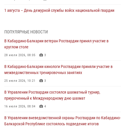
1 августа – День дежурной службы войск национальной гвардии
Российской Федерации
01 августа 2026, 09:42
ПОПУЛЯРНЫЕ НОВОСТИ
В Росгвардии вспоминают российских воинов, погибших в Первой
В Кабардино-Балкарии ветеран Росгвардии принял участие в
мировой войне 1914-1918 годов
круглом столе
01 августа 2026, 07:30
28 июля 2026, 08:05
3
Директор Росгвардии Герой России генерал армии Виктор Золотов
В Кабардино-Балкарии кинологи Росгвардии приняли участие в
поздравил специалистов подразделений тыла с профессиональным
межведомственных тренировочных занятиях
праздником
25 июля 2026, 10:21
3
01 августа 2026, 00:10
В Управлении Росгвардии состоялся шахматный турнир,
Росгвардия обеспечивает безопасность граждан на южном
приуроченный к Международному дню шахмат
направлении
16 июля 2026, 08:04
4
31 июля 2026, 09:22
В Управлении вневедомственной охраны Росгвардии по Кабардино-
Состоялась рабочая встреча директора Росгвардии Героя России
Балкарской Республике состоялось подведение итогов
генерала армии Виктора Золотова с заместителем полномочного