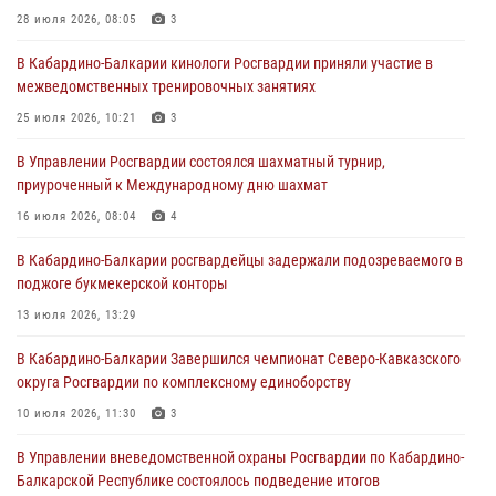
28 июля 2026, 08:05
3
01 августа 2026, 00:10
В Кабардино-Балкарии кинологи Росгвардии приняли участие в
Росгвардия обеспечивает безопасность граждан на южном
межведомственных тренировочных занятиях
направлении
25 июля 2026, 10:21
3
31 июля 2026, 09:22
В Управлении Росгвардии состоялся шахматный турнир,
Состоялась рабочая встреча директора Росгвардии Героя России
приуроченный к Международному дню шахмат
генерала армии Виктора Золотова с заместителем полномочного
представителя Президента Российской Федерации в Северо-
16 июля 2026, 08:04
4
Кавказском федеральном округе Виталием Кузнецовым
В Кабардино-Балкарии росгвардейцы задержали подозреваемого в
31 июля 2026, 06:45
1
поджоге букмекерской конторы
Управление Росгвардии по Кабардино-Балкарской Республике
13 июля 2026, 13:29
информирует
В Кабардино-Балкарии Завершился чемпионат Северо-Кавказского
30 июля 2026, 06:03
округа Росгвардии по комплексному единоборству
10 июля 2026, 11:30
3
В Управлении вневедомственной охраны Росгвардии по Кабардино-
Балкарской Республике состоялось подведение итогов