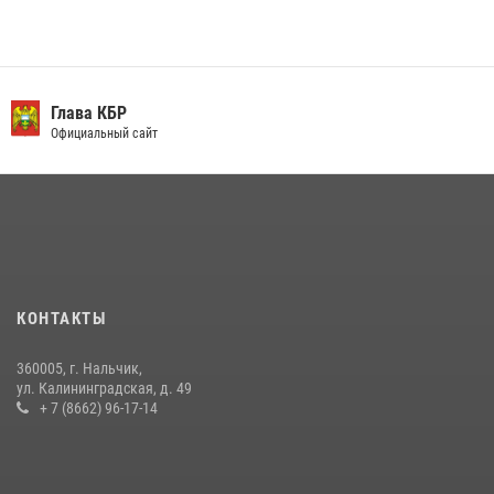
деятельности за первое полугодие
16 июля 2026, 06:55
3
День семьи, любви и верности отметили в Северо-Кавказском
округе Росгвардии
Глава КБР
Официальный сайт
09 июля 2026, 08:36
4
​ ОФИЦЕР РОСГВАРДИИ ВЫСТУПИЛ В ЭФИРЕ ВЕДОМСТВЕННОЙ
РАДИОРУБРИКи В КАБАРДИНО-БАЛКАРИИ
12 июля 2026, 03:30
1
В Кабардино-Балкарии при силовой поддержке Росгвардии изъяты
оружие и наркотические средства
КОНТАКТЫ
21 июля 2026, 07:56
360005, г. Нальчик,
НАЧАЛЬНИК УПРАВЛЕНИЯ РОСГВАРДИИ ПО КАБАРДИНО-
ул. Калининградская, д. 49
БАЛКАРСКОЙ РЕСПУБЛИКЕ ПРОВЕДЕТ ПРИЕМ ГРАЖДАН
+ 7 (8662) 96-17-14
16 июля 2026, 05:30