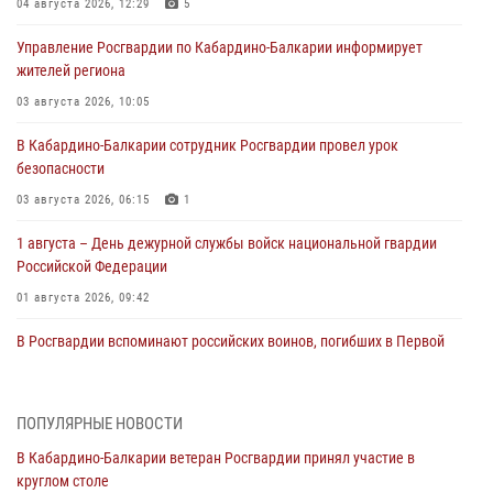
04 августа 2026, 12:29
5
Управление Росгвардии по Кабардино-Балкарии информирует
жителей региона
03 августа 2026, 10:05
В Кабардино‑Балкарии сотрудник Росгвардии провел урок
безопасности
03 августа 2026, 06:15
1
1 августа – День дежурной службы войск национальной гвардии
Российской Федерации
01 августа 2026, 09:42
В Росгвардии вспоминают российских воинов, погибших в Первой
мировой войне 1914-1918 годов
01 августа 2026, 07:30
ПОПУЛЯРНЫЕ НОВОСТИ
Директор Росгвардии Герой России генерал армии Виктор Золотов
В Кабардино-Балкарии ветеран Росгвардии принял участие в
поздравил специалистов подразделений тыла с профессиональным
круглом столе
праздником