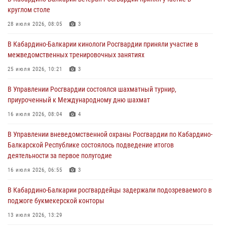
поздравил специалистов подразделений тыла с профессиональным
круглом столе
праздником
28 июля 2026, 08:05
3
01 августа 2026, 00:10
В Кабардино-Балкарии кинологи Росгвардии приняли участие в
Росгвардия обеспечивает безопасность граждан на южном
межведомственных тренировочных занятиях
направлении
25 июля 2026, 10:21
3
31 июля 2026, 09:22
В Управлении Росгвардии состоялся шахматный турнир,
Состоялась рабочая встреча директора Росгвардии Героя России
приуроченный к Международному дню шахмат
генерала армии Виктора Золотова с заместителем полномочного
представителя Президента Российской Федерации в Северо-
16 июля 2026, 08:04
4
Кавказском федеральном округе Виталием Кузнецовым
В Управлении вневедомственной охраны Росгвардии по Кабардино-
31 июля 2026, 06:45
1
Балкарской Республике состоялось подведение итогов
деятельности за первое полугодие
Управление Росгвардии по Кабардино-Балкарской Республике
информирует
16 июля 2026, 06:55
3
30 июля 2026, 06:03
В Кабардино-Балкарии росгвардейцы задержали подозреваемого в
поджоге букмекерской конторы
13 июля 2026, 13:29