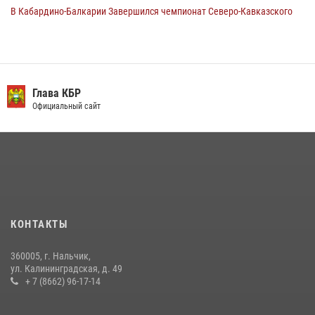
В Кабардино-Балкарии Завершился чемпионат Северо-Кавказского
округа Росгвардии по комплексному единоборству
10 июля 2026, 11:30
3
День семьи, любви и верности отметили в Северо-Кавказском
округе Росгвардии
Глава КБР
Официальный сайт
09 июля 2026, 08:36
4
​ ОФИЦЕР РОСГВАРДИИ ВЫСТУПИЛ В ЭФИРЕ ВЕДОМСТВЕННОЙ
РАДИОРУБРИКи В КАБАРДИНО-БАЛКАРИИ
12 июля 2026, 03:30
1
В Кабардино-Балкарии при силовой поддержке Росгвардии изъяты
оружие и наркотические средства
КОНТАКТЫ
21 июля 2026, 07:56
360005, г. Нальчик,
Новобранцы Росгвардии приняли Военную присягу в Кабардино-
ул. Калининградская, д. 49
Балкарии
+ 7 (8662) 96-17-14
21 июля 2026, 06:26
2