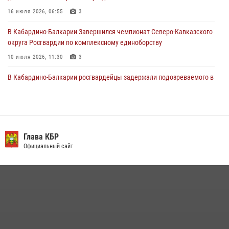
Кавказском федеральном округе Виталием Кузнецовым
16 июля 2026, 06:55
3
31 июля 2026, 06:45
1
В Кабардино-Балкарии Завершился чемпионат Северо-Кавказского
округа Росгвардии по комплексному единоборству
10 июля 2026, 11:30
3
В Кабардино-Балкарии росгвардейцы задержали подозреваемого в
поджоге букмекерской конторы
13 июля 2026, 13:29
День семьи, любви и верности отметили в Северо-Кавказском
округе Росгвардии
Глава КБР
Официальный сайт
09 июля 2026, 08:36
4
​ ОФИЦЕР РОСГВАРДИИ ВЫСТУПИЛ В ЭФИРЕ ВЕДОМСТВЕННОЙ
РАДИОРУБРИКи В КАБАРДИНО-БАЛКАРИИ
12 июля 2026, 03:30
1
В Кабардино-Балкарии при силовой поддержке росгвардии
задержали группу лиц с крупной партией наркотиков