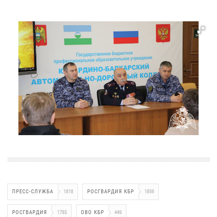
ПРЕСС-СЛУЖБА
1818
РОСГВАРДИЯ КБР
1859
РОСГВАРДИЯ
1785
ОВО КБР
449