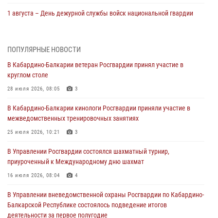
1 августа – День дежурной службы войск национальной гвардии
Российской Федерации
01 августа 2026, 09:42
ПОПУЛЯРНЫЕ НОВОСТИ
В Росгвардии вспоминают российских воинов, погибших в Первой
В Кабардино-Балкарии ветеран Росгвардии принял участие в
мировой войне 1914-1918 годов
круглом столе
01 августа 2026, 07:30
28 июля 2026, 08:05
3
Директор Росгвардии Герой России генерал армии Виктор Золотов
В Кабардино-Балкарии кинологи Росгвардии приняли участие в
поздравил специалистов подразделений тыла с профессиональным
межведомственных тренировочных занятиях
праздником
25 июля 2026, 10:21
3
01 августа 2026, 00:10
В Управлении Росгвардии состоялся шахматный турнир,
Росгвардия обеспечивает безопасность граждан на южном
приуроченный к Международному дню шахмат
направлении
16 июля 2026, 08:04
4
31 июля 2026, 09:22
В Управлении вневедомственной охраны Росгвардии по Кабардино-
Состоялась рабочая встреча директора Росгвардии Героя России
Балкарской Республике состоялось подведение итогов
генерала армии Виктора Золотова с заместителем полномочного
деятельности за первое полугодие
представителя Президента Российской Федерации в Северо-