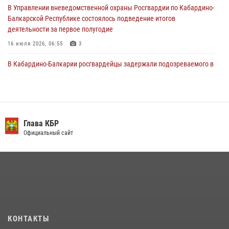
29 июля 2026, 11:56
2
В Управлении вневедомственной охраны Росгвардии по Кабардино-
Балкарской Республике состоялось подведение итогов
деятельности за первое полугодие
16 июля 2026, 06:55
3
В Кабардино-Балкарии росгвардейцы задержали подозреваемого в
поджоге букмекерской конторы
13 июля 2026, 13:29
День семьи, любви и верности отметили в Северо-Кавказском
округе Росгвардии
Глава КБР
Официальный сайт
09 июля 2026, 08:36
4
​ ОФИЦЕР РОСГВАРДИИ ВЫСТУПИЛ В ЭФИРЕ ВЕДОМСТВЕННОЙ
РАДИОРУБРИКи В КАБАРДИНО-БАЛКАРИИ
12 июля 2026, 03:30
1
В Кабардино-Балкарии при силовой поддержке Росгвардии изъяты
оружие и наркотические средства
КОНТАКТЫ
21 июля 2026, 07:56