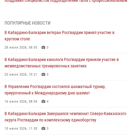
поздравил специалистов подразделений тыла с профессиональным
праздником
01 августа 2026, 00:10
ПОПУЛЯРНЫЕ НОВОСТИ
Росгвардия обеспечивает безопасность граждан на южном
В Кабардино-Балкарии ветеран Росгвардии принял участие в
направлении
круглом столе
31 июля 2026, 09:22
28 июля 2026, 08:05
3
Состоялась рабочая встреча директора Росгвардии Героя России
В Кабардино-Балкарии кинологи Росгвардии приняли участие в
генерала армии Виктора Золотова с заместителем полномочного
межведомственных тренировочных занятиях
представителя Президента Российской Федерации в Северо-
Кавказском федеральном округе Виталием Кузнецовым
25 июля 2026, 10:21
3
31 июля 2026, 06:45
1
В Управлении Росгвардии состоялся шахматный турнир,
приуроченный к Международному дню шахмат
Управление Росгвардии по Кабардино-Балкарской Республике
информирует
16 июля 2026, 08:04
4
30 июля 2026, 06:03
В Кабардино-Балкарии Завершился чемпионат Северо-Кавказского
округа Росгвардии по комплексному единоборству
В Кабардино-Балкарии нештатные инструктора подразделений
Росгвардии отработали профессиональные навыки
10 июля 2026, 11:30
3