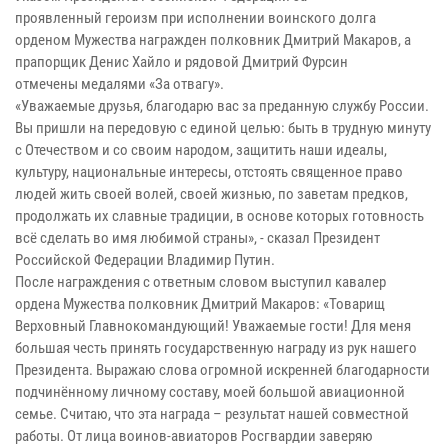
проявленный героизм при исполнении воинского долга
орденом Мужества награжден полковник Дмитрий Макаров, а
прапорщик Денис Хайло и рядовой Дмитрий Фурсин
отмечены медалями «За отвагу».
«Уважаемые друзья, благодарю вас за преданную службу России.
Вы пришли на передовую с единой целью: быть в трудную минуту
с Отечеством и со своим народом, защитить наши идеалы,
культуру, национальные интересы, отстоять священное право
людей жить своей волей, своей жизнью, по заветам предков,
продолжать их славные традиции, в основе которых готовность
всё сделать во имя любимой страны», - сказал Президент
Российской Федерации Владимир Путин.
После награждения с ответным словом выступил кавалер
ордена Мужества полковник Дмитрий Макаров: «Товарищ
Верховный Главнокомандующий! Уважаемые гости! Для меня
большая честь принять государственную награду из рук нашего
Президента. Выражаю слова огромной искренней благодарности
подчинённому личному составу, моей большой авиационной
семье. Считаю, что эта награда – результат нашей совместной
работы. От лица воинов-авиаторов Росгвардии заверяю