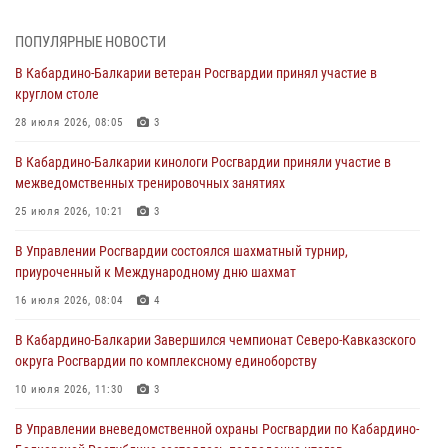
01 августа 2026, 00:10
ПОПУЛЯРНЫЕ НОВОСТИ
Росгвардия обеспечивает безопасность граждан на южном
В Кабардино-Балкарии ветеран Росгвардии принял участие в
направлении
круглом столе
31 июля 2026, 09:22
28 июля 2026, 08:05
3
Состоялась рабочая встреча директора Росгвардии Героя России
В Кабардино-Балкарии кинологи Росгвардии приняли участие в
генерала армии Виктора Золотова с заместителем полномочного
межведомственных тренировочных занятиях
представителя Президента Российской Федерации в Северо-
Кавказском федеральном округе Виталием Кузнецовым
25 июля 2026, 10:21
3
31 июля 2026, 06:45
1
В Управлении Росгвардии состоялся шахматный турнир,
приуроченный к Международному дню шахмат
Управление Росгвардии по Кабардино-Балкарской Республике
информирует
16 июля 2026, 08:04
4
30 июля 2026, 06:03
В Кабардино-Балкарии Завершился чемпионат Северо-Кавказского
округа Росгвардии по комплексному единоборству
В Кабардино-Балкарии нештатные инструктора подразделений
Росгвардии отработали профессиональные навыки
10 июля 2026, 11:30
3
29 июля 2026, 11:56
2
В Управлении вневедомственной охраны Росгвардии по Кабардино-