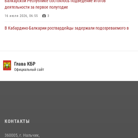
Балкарской Республике состоялось подведение итогов
деятельности за первое полугодие
16 июля 2026, 06:55
3
В Кабардино-Балкарии росгвардейцы задержали подозреваемого в
поджоге букмекерской конторы
13 июля 2026, 13:29
День семьи, любви и верности отметили в Северо-Кавказском
округе Росгвардии
Глава КБР
Официальный сайт
09 июля 2026, 08:36
4
​ ОФИЦЕР РОСГВАРДИИ ВЫСТУПИЛ В ЭФИРЕ ВЕДОМСТВЕННОЙ
РАДИОРУБРИКи В КАБАРДИНО-БАЛКАРИИ
12 июля 2026, 03:30
1
НАЧАЛЬНИК УПРАВЛЕНИЯ РОСГВАРДИИ ПО КАБАРДИНО-
БАЛКАРСКОЙ РЕСПУБЛИКЕ ПРОВЕДЕТ ПРИЕМ ГРАЖДАН
КОНТАКТЫ
16 июля 2026, 05:30
360005, г. Нальчик,
В Кабардино-Балкарии при силовой поддержке Росгвардии изъяты