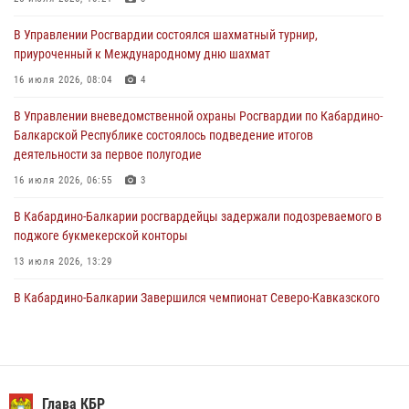
01 августа 2026, 00:10
В Управлении Росгвардии состоялся шахматный турнир,
Росгвардия обеспечивает безопасность граждан на южном
приуроченный к Международному дню шахмат
направлении
16 июля 2026, 08:04
4
31 июля 2026, 09:22
В Управлении вневедомственной охраны Росгвардии по Кабардино-
Состоялась рабочая встреча директора Росгвардии Героя России
Балкарской Республике состоялось подведение итогов
генерала армии Виктора Золотова с заместителем полномочного
деятельности за первое полугодие
представителя Президента Российской Федерации в Северо-
Кавказском федеральном округе Виталием Кузнецовым
16 июля 2026, 06:55
3
31 июля 2026, 06:45
1
В Кабардино-Балкарии росгвардейцы задержали подозреваемого в
поджоге букмекерской конторы
13 июля 2026, 13:29
В Кабардино-Балкарии Завершился чемпионат Северо-Кавказского
округа Росгвардии по комплексному единоборству
10 июля 2026, 11:30
3
​ ОФИЦЕР РОСГВАРДИИ ВЫСТУПИЛ В ЭФИРЕ ВЕДОМСТВЕННОЙ
РАДИОРУБРИКи В КАБАРДИНО-БАЛКАРИИ
Глава КБР