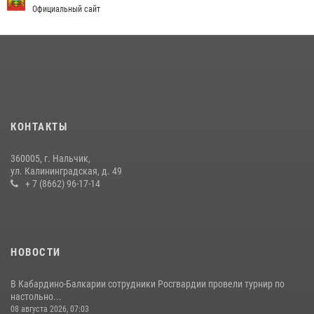
Официальный сайт
12 июля 2026, 03:30
1
В Кабардино-Балкарии при силовой поддержке росгвардии
задержали группу лиц с крупной партией наркотиков
15 июля 2026, 06:33
В Кабардино-Балкарии при силовой поддержке Росгвардии изъяты
оружие и наркотические средства
КОНТАКТЫ
21 июля 2026, 07:56
360005, г. Нальчик,
В Кабардино-Балкарии росгвардейцы организовали памятную
ул. Калининградская, д. 49
встречу, посвященную генералу армии Ивану Яковлеву
+ 7 (8662) 96-17-14
04 августа 2026, 12:29
5
НОВОСТИ
В Кабардино-Балкарии сотрудники Росгвардии провели турнир по
настольно...
08 августа 2026, 07:03