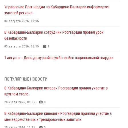
Управление Росгвардии по Кабардино-Балкарии информирует
жителей региона
03 августа 2026, 10:05
В Кабардино‑Балкарии сотрудник Росгвардии провел урок
безопасности
03 августа 2026, 06:15
1
1 августа – День дежурной службы войск национальной гвардии
Российской Федерации
01 августа 2026, 09:42
ПОПУЛЯРНЫЕ НОВОСТИ
В Росгвардии вспоминают российских воинов, погибших в Первой
В Кабардино-Балкарии ветеран Росгвардии принял участие в
мировой войне 1914-1918 годов
круглом столе
01 августа 2026, 07:30
28 июля 2026, 08:05
3
Директор Росгвардии Герой России генерал армии Виктор Золотов
В Кабардино-Балкарии кинологи Росгвардии приняли участие в
поздравил специалистов подразделений тыла с профессиональным
межведомственных тренировочных занятиях
праздником
25 июля 2026, 10:21
3