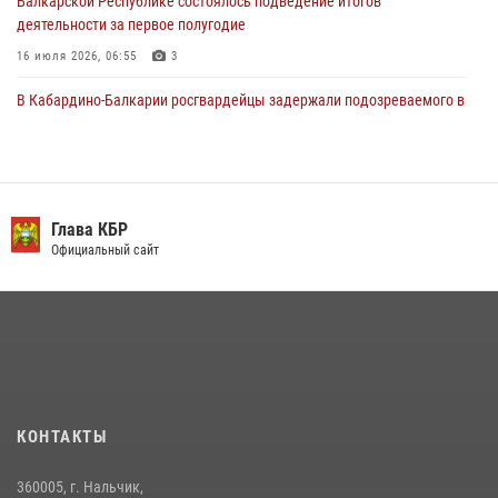
Балкарской Республике состоялось подведение итогов
деятельности за первое полугодие
16 июля 2026, 06:55
3
В Кабардино-Балкарии росгвардейцы задержали подозреваемого в
поджоге букмекерской конторы
13 июля 2026, 13:29
День семьи, любви и верности отметили в Северо-Кавказском
округе Росгвардии
Глава КБР
Официальный сайт
09 июля 2026, 08:36
4
​ ОФИЦЕР РОСГВАРДИИ ВЫСТУПИЛ В ЭФИРЕ ВЕДОМСТВЕННОЙ
РАДИОРУБРИКи В КАБАРДИНО-БАЛКАРИИ
12 июля 2026, 03:30
1
В Кабардино-Балкарии при силовой поддержке Росгвардии изъяты
оружие и наркотические средства
КОНТАКТЫ
21 июля 2026, 07:56
360005, г. Нальчик,
НАЧАЛЬНИК УПРАВЛЕНИЯ РОСГВАРДИИ ПО КАБАРДИНО-