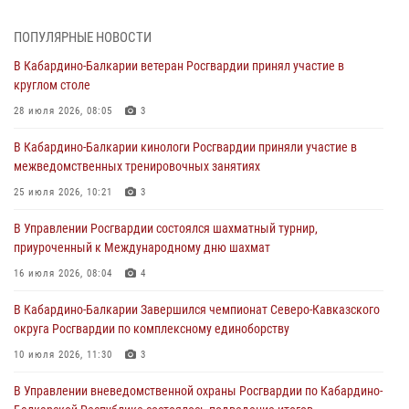
01 августа 2026, 00:10
ПОПУЛЯРНЫЕ НОВОСТИ
Росгвардия обеспечивает безопасность граждан на южном
В Кабардино-Балкарии ветеран Росгвардии принял участие в
направлении
круглом столе
31 июля 2026, 09:22
28 июля 2026, 08:05
3
Состоялась рабочая встреча директора Росгвардии Героя России
В Кабардино-Балкарии кинологи Росгвардии приняли участие в
генерала армии Виктора Золотова с заместителем полномочного
межведомственных тренировочных занятиях
представителя Президента Российской Федерации в Северо-
Кавказском федеральном округе Виталием Кузнецовым
25 июля 2026, 10:21
3
31 июля 2026, 06:45
1
В Управлении Росгвардии состоялся шахматный турнир,
приуроченный к Международному дню шахмат
Управление Росгвардии по Кабардино-Балкарской Республике
информирует
16 июля 2026, 08:04
4
30 июля 2026, 06:03
В Кабардино-Балкарии Завершился чемпионат Северо-Кавказского
округа Росгвардии по комплексному единоборству
В Кабардино-Балкарии нештатные инструктора подразделений
Росгвардии отработали профессиональные навыки
10 июля 2026, 11:30
3
29 июля 2026, 11:56
2
В Управлении вневедомственной охраны Росгвардии по Кабардино-