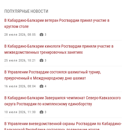
01 августа 2026, 00:10
ПОПУЛЯРНЫЕ НОВОСТИ
Росгвардия обеспечивает безопасность граждан на южном
В Кабардино-Балкарии ветеран Росгвардии принял участие в
направлении
круглом столе
31 июля 2026, 09:22
28 июля 2026, 08:05
3
Состоялась рабочая встреча директора Росгвардии Героя России
В Кабардино-Балкарии кинологи Росгвардии приняли участие в
генерала армии Виктора Золотова с заместителем полномочного
межведомственных тренировочных занятиях
представителя Президента Российской Федерации в Северо-
Кавказском федеральном округе Виталием Кузнецовым
25 июля 2026, 10:21
3
31 июля 2026, 06:45
1
В Управлении Росгвардии состоялся шахматный турнир,
приуроченный к Международному дню шахмат
Управление Росгвардии по Кабардино-Балкарской Республике
информирует
16 июля 2026, 08:04
4
30 июля 2026, 06:03
В Кабардино-Балкарии Завершился чемпионат Северо-Кавказского
округа Росгвардии по комплексному единоборству
В Кабардино-Балкарии нештатные инструктора подразделений
Росгвардии отработали профессиональные навыки
10 июля 2026, 11:30
3
29 июля 2026, 11:56
2
В Управлении вневедомственной охраны Росгвардии по Кабардино-
Балкарской Республике состоялось подведение итогов