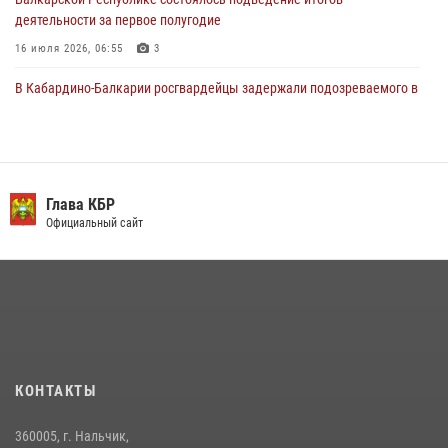
деятельности за первое полугодие
16 июля 2026, 06:55
3
В Кабардино-Балкарии росгвардейцы задержали подозреваемого в
поджоге букмекерской конторы
13 июля 2026, 13:29
День семьи, любви и верности отметили в Северо-Кавказском
округе Росгвардии
Глава КБР
Официальный сайт
09 июля 2026, 08:36
4
​ ОФИЦЕР РОСГВАРДИИ ВЫСТУПИЛ В ЭФИРЕ ВЕДОМСТВЕННОЙ
РАДИОРУБРИКи В КАБАРДИНО-БАЛКАРИИ
12 июля 2026, 03:30
1
НАЧАЛЬНИК УПРАВЛЕНИЯ РОСГВАРДИИ ПО КАБАРДИНО-
БАЛКАРСКОЙ РЕСПУБЛИКЕ ПРОВЕДЕТ ПРИЕМ ГРАЖДАН
КОНТАКТЫ
16 июля 2026, 05:30
360005, г. Нальчик,
В Кабардино-Балкарии при силовой поддержке Росгвардии изъяты