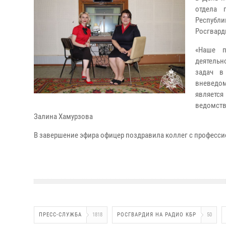
отдела 
Республ
Росгварди
«Наше п
деятель
задач в
вневедом
является
ведомств
Залина Хамурзова
В завершение эфира офицер поздравила коллег с професс
ПРЕСС-СЛУЖБА
1818
РОСГВАРДИЯ НА РАДИО КБР
50