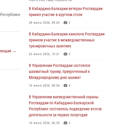
В Росгвардии вспоминают российских
В Кабардино-Балкарии ветеран Росгвардии
воинов, погибших в Первой мировой войне
 Республике
принял участие в круглом столе
1914-1918 годов
28 июля 2026, 08:05
3
01 августа 2026, 07:30
В Кабардино-Балкарии кинологи Росгвардии
Директор Росгвардии Герой России генерал
приняли участие в межведомственных
армии Виктор Золотов поздравил
тренировочных занятиях
ующая →
специалистов подразделений тыла с
25 июля 2026, 10:21
3
профессиональным праздником
В Управлении Росгвардии состоялся
01 августа 2026, 00:10
шахматный турнир, приуроченный к
Росгвардия обеспечивает безопасность
Международному дню шахмат
граждан на южном направлении
16 июля 2026, 08:04
4
31 июля 2026, 09:22
В Управлении вневедомственной охраны
Состоялась рабочая встреча директора
Росгвардии по Кабардино-Балкарской
Росгвардии Героя России генерала армии
Республике состоялось подведение итогов
Виктора Золотова с заместителем
деятельности за первое полугодие
полномочного представителя Президента
16 июля 2026, 06:55
3
Российской Федерации в Северо-Кавказском