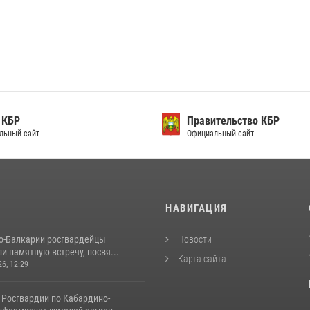
 КБР
Правительство КБР
льный сайт
Официальный сайт
И
НАВИГАЦИЯ
о-Балкарии росгвардейцы
Новости
и памятную встречу, посвя...
Карта сайта
26, 12:29
 Росгвардии по Кабардино-