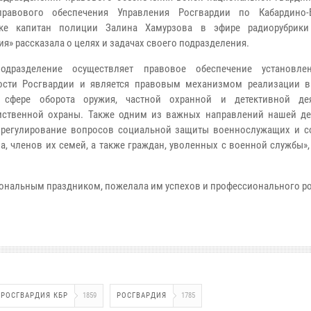
правового обеспечения Управления Росгвардии по Кабардино-
ике капитан полиции Залина Хамурзова в эфире радиорубрики
я» рассказала о целях и задачах своего подразделения.
одразделение осуществляет правовое обеспечение установле
ности Росгвардии и является правовым механизмом реализации 
 сфере оборота оружия, частной охранной и детективной дея
ственной охраны. Также одним из важных направлений нашей де
 регулирование вопросов социальной защиты военнослужащих и с
а, членов их семей, а также граждан, уволенных с военной службы»,
иональным праздником, пожелала им успехов и профессионального ро
РОСГВАРДИЯ КБР
1859
РОСГВАРДИЯ
1785