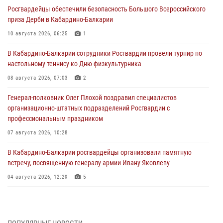
Росгвардейцы обеспечили безопасность Большого Всероссийского
приза Дерби в Кабардино-Балкарии
10 августа 2026, 06:25
1
В Кабардино-Балкарии сотрудники Росгвардии провели турнир по
настольному теннису ко Дню физкультурника
08 августа 2026, 07:03
2
Генерал-полковник Олег Плохой поздравил специалистов
организационно-штатных подразделений Росгвардии с
профессиональным праздником
07 августа 2026, 10:28
В Кабардино-Балкарии росгвардейцы организовали памятную
встречу, посвященную генералу армии Ивану Яковлеву
04 августа 2026, 12:29
5
Управление Росгвардии по Кабардино-Балкарии информирует
жителей региона
03 августа 2026, 10:05