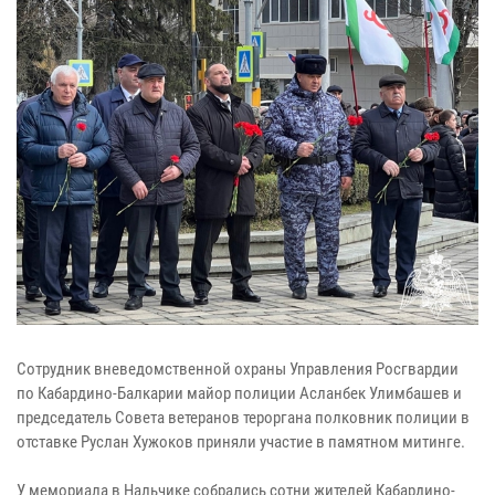
Сотрудник вневедомственной охраны Управления Росгвардии
по Кабардино-Балкарии майор полиции Асланбек Улимбашев и
председатель Совета ветеранов тероргана полковник полиции в
отставке Руслан Хужоков приняли участие в памятном митинге.
У мемориала в Нальчике собрались сотни жителей Кабардино-