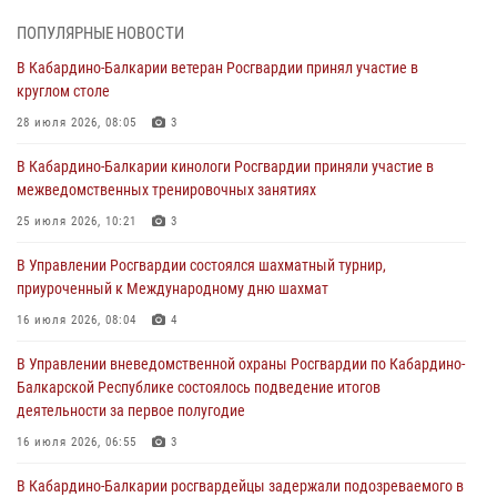
01 августа 2026, 07:30
ПОПУЛЯРНЫЕ НОВОСТИ
Директор Росгвардии Герой России генерал армии Виктор Золотов
В Кабардино-Балкарии ветеран Росгвардии принял участие в
поздравил специалистов подразделений тыла с профессиональным
круглом столе
праздником
28 июля 2026, 08:05
3
01 августа 2026, 00:10
В Кабардино-Балкарии кинологи Росгвардии приняли участие в
Росгвардия обеспечивает безопасность граждан на южном
межведомственных тренировочных занятиях
направлении
25 июля 2026, 10:21
3
31 июля 2026, 09:22
В Управлении Росгвардии состоялся шахматный турнир,
Состоялась рабочая встреча директора Росгвардии Героя России
приуроченный к Международному дню шахмат
генерала армии Виктора Золотова с заместителем полномочного
представителя Президента Российской Федерации в Северо-
16 июля 2026, 08:04
4
Кавказском федеральном округе Виталием Кузнецовым
В Управлении вневедомственной охраны Росгвардии по Кабардино-
31 июля 2026, 06:45
1
Балкарской Республике состоялось подведение итогов
деятельности за первое полугодие
Управление Росгвардии по Кабардино-Балкарской Республике
информирует
16 июля 2026, 06:55
3
30 июля 2026, 06:03
В Кабардино-Балкарии росгвардейцы задержали подозреваемого в