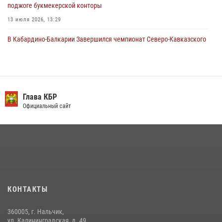
поджоге букмекерской конторы
13 июля 2026, 13:29
В Кабардино-Балкарии Завершился чемпионат Северо-Кавказского
округа Росгвардии по комплексному единоборству
10 июля 2026, 11:30
3
День семьи, любви и верности отметили в Северо-Кавказском
округе Росгвардии
Глава КБР
Официальный сайт
09 июля 2026, 08:36
4
​ ОФИЦЕР РОСГВАРДИИ ВЫСТУПИЛ В ЭФИРЕ ВЕДОМСТВЕННОЙ
РАДИОРУБРИКи В КАБАРДИНО-БАЛКАРИИ
12 июля 2026, 03:30
1
В Кабардино-Балкарии при силовой поддержке Росгвардии изъяты
оружие и наркотические средства
КОНТАКТЫ
21 июля 2026, 07:56
360005, г. Нальчик,
Новобранцы Росгвардии приняли Военную присягу в Кабардино-
ул. Калининградская, д. 49