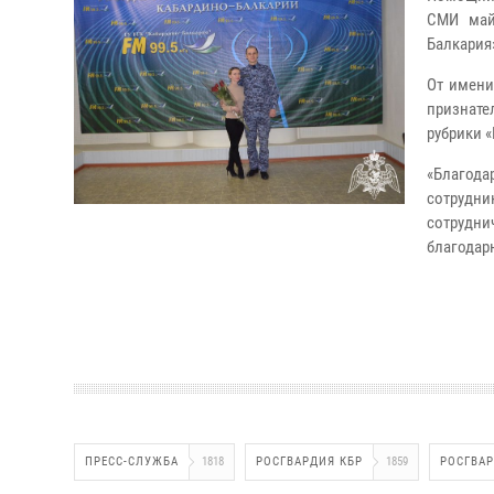
СМИ май
Балкария
От имени
признате
рубрики 
«Благода
сотрудни
сотрудни
благодар
ПРЕСС-СЛУЖБА
1818
РОСГВАРДИЯ КБР
1859
РОСГВА