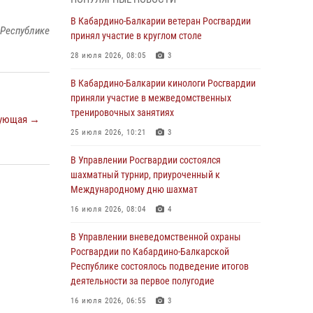
1 августа – День дежурной службы войск
В Кабардино-Балкарии ветеран Росгвардии
 Республике
национальной гвардии Российской
принял участие в круглом столе
Федерации
28 июля 2026, 08:05
3
01 августа 2026, 09:42
В Кабардино-Балкарии кинологи Росгвардии
В Росгвардии вспоминают российских
приняли участие в межведомственных
воинов, погибших в Первой мировой войне
тренировочных занятиях
ующая →
1914-1918 годов
25 июля 2026, 10:21
3
01 августа 2026, 07:30
В Управлении Росгвардии состоялся
Директор Росгвардии Герой России генерал
шахматный турнир, приуроченный к
армии Виктор Золотов поздравил
Международному дню шахмат
специалистов подразделений тыла с
16 июля 2026, 08:04
4
профессиональным праздником
В Управлении вневедомственной охраны
01 августа 2026, 00:10
Росгвардии по Кабардино-Балкарской
Росгвардия обеспечивает безопасность
Республике состоялось подведение итогов
граждан на южном направлении
деятельности за первое полугодие
31 июля 2026, 09:22
16 июля 2026, 06:55
3