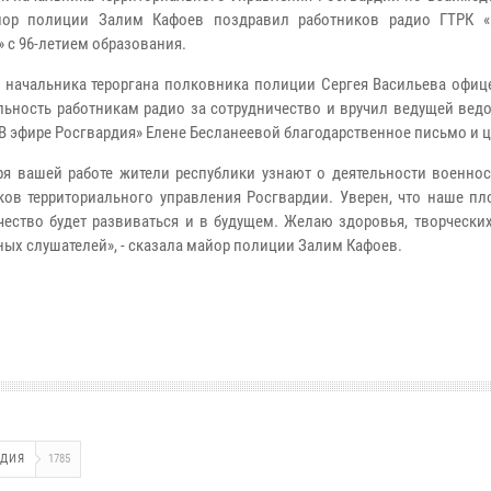
ор полиции Залим Кафоев поздравил работников радио ГТРК «
» с 96-летием образования.
 начальника тероргана полковника полиции Сергея Васильева офиц
льность работникам радио за сотрудничество и вручил ведущей вед
«В эфире Росгвардия» Елене Бесланеевой благодарственное письмо и 
ря вашей работе жители республики узнают о деятельности военно
ков территориального управления Росгвардии. Уверен, что наше пл
чество будет развиваться и в будущем. Желаю здоровья, творчески
ных слушателей», - сказала майор полиции Залим Кафоев.
РДИЯ
1785