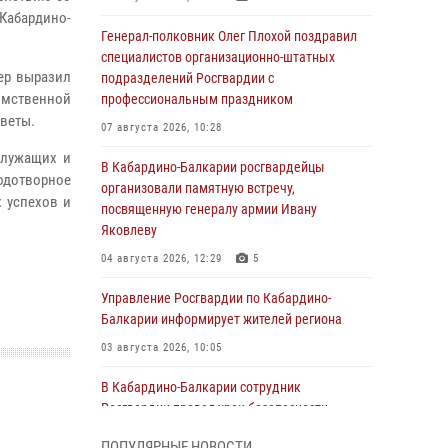
Кабардино-
Генерал-полковник Олег Плохой поздравил
специалистов организационно-штатных
ер выразил
подразделений Росгвардии с
омственной
профессиональным праздником
цветы.
07 августа 2026, 10:28
служащих и
В Кабардино-Балкарии росгвардейцы
одотворное
организовали памятную встречу,
х успехов и
посвященную генералу армии Ивану
Яковлеву
04 августа 2026, 12:29
5
Управление Росгвардии по Кабардино-
Балкарии информирует жителей региона
03 августа 2026, 10:05
В Кабардино‑Балкарии сотрудник
Росгвардии провел урок безопасности
03 августа 2026, 06:15
1
ПОПУЛЯРНЫЕ НОВОСТИ