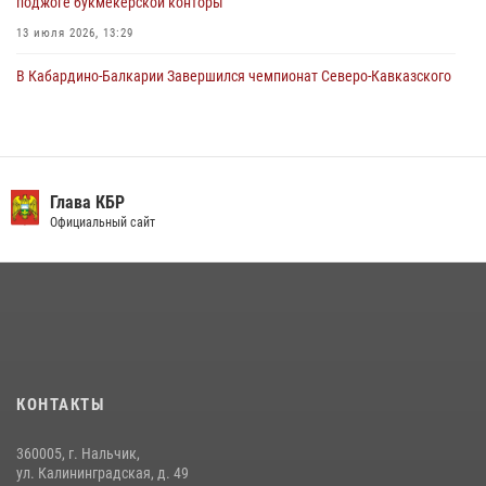
поджоге букмекерской конторы
13 июля 2026, 13:29
В Кабардино-Балкарии Завершился чемпионат Северо-Кавказского
округа Росгвардии по комплексному единоборству
10 июля 2026, 11:30
3
День семьи, любви и верности отметили в Северо-Кавказском
округе Росгвардии
Глава КБР
Официальный сайт
09 июля 2026, 08:36
4
​ ОФИЦЕР РОСГВАРДИИ ВЫСТУПИЛ В ЭФИРЕ ВЕДОМСТВЕННОЙ
РАДИОРУБРИКи В КАБАРДИНО-БАЛКАРИИ
12 июля 2026, 03:30
1
В Кабардино-Балкарии при силовой поддержке Росгвардии изъяты
оружие и наркотические средства
КОНТАКТЫ
21 июля 2026, 07:56
360005, г. Нальчик,
В Кабардино-Балкарии при силовой поддержке росгвардии
ул. Калининградская, д. 49
задержали группу лиц с крупной партией наркотиков