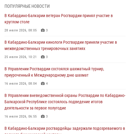
ПОПУЛЯРНЫЕ НОВОСТИ
Директор Росгвардии Герой России генерал армии Виктор Золотов
В Кабардино-Балкарии ветеран Росгвардии принял участие в
поздравил специалистов подразделений тыла с профессиональным
круглом столе
праздником
28 июля 2026, 08:05
3
01 августа 2026, 00:10
В Кабардино-Балкарии кинологи Росгвардии приняли участие в
Росгвардия обеспечивает безопасность граждан на южном
межведомственных тренировочных занятиях
направлении
25 июля 2026, 10:21
3
31 июля 2026, 09:22
В Управлении Росгвардии состоялся шахматный турнир,
Состоялась рабочая встреча директора Росгвардии Героя России
приуроченный к Международному дню шахмат
генерала армии Виктора Золотова с заместителем полномочного
представителя Президента Российской Федерации в Северо-
16 июля 2026, 08:04
4
Кавказском федеральном округе Виталием Кузнецовым
В Управлении вневедомственной охраны Росгвардии по Кабардино-
31 июля 2026, 06:45
1
Балкарской Республике состоялось подведение итогов
деятельности за первое полугодие
Управление Росгвардии по Кабардино-Балкарской Республике
информирует
16 июля 2026, 06:55
3
30 июля 2026, 06:03
В Кабардино-Балкарии росгвардейцы задержали подозреваемого в