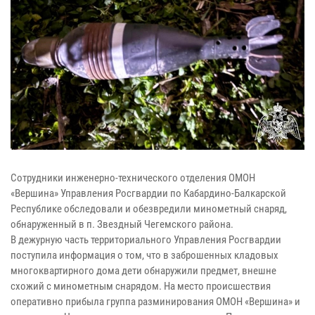
Сотрудники инженерно-технического отделения ОМОН
«Вершина» Управления Росгвардии по Кабардино-Балкарской
Республике обследовали и обезвредили минометный снаряд,
обнаруженный в п. Звездный Чегемского района.
В дежурную часть территориального Управления Росгвардии
поступила информация о том, что в заброшенных кладовых
многоквартирного дома дети обнаружили предмет, внешне
схожий с минометным снарядом. На место происшествия
оперативно прибыла группа разминирования ОМОН «Вершина» и