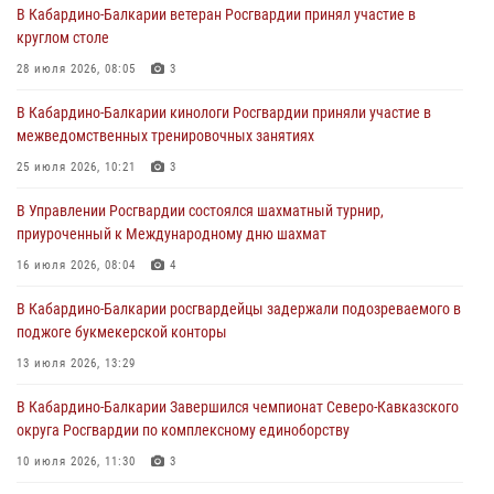
В Кабардино-Балкарии ветеран Росгвардии принял участие в
направлении
круглом столе
31 июля 2026, 09:22
28 июля 2026, 08:05
3
Состоялась рабочая встреча директора Росгвардии Героя России
В Кабардино-Балкарии кинологи Росгвардии приняли участие в
генерала армии Виктора Золотова с заместителем полномочного
межведомственных тренировочных занятиях
представителя Президента Российской Федерации в Северо-
Кавказском федеральном округе Виталием Кузнецовым
25 июля 2026, 10:21
3
31 июля 2026, 06:45
1
В Управлении Росгвардии состоялся шахматный турнир,
приуроченный к Международному дню шахмат
Управление Росгвардии по Кабардино-Балкарской Республике
информирует
16 июля 2026, 08:04
4
30 июля 2026, 06:03
В Кабардино-Балкарии росгвардейцы задержали подозреваемого в
поджоге букмекерской конторы
В Кабардино-Балкарии нештатные инструктора подразделений
Росгвардии отработали профессиональные навыки
13 июля 2026, 13:29
29 июля 2026, 11:56
2
В Кабардино-Балкарии Завершился чемпионат Северо-Кавказского
округа Росгвардии по комплексному единоборству
10 июля 2026, 11:30
3