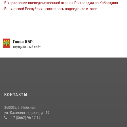
В Управлении вневедомственной охраны Росгвардии по Кабардино-
Балкарской Республике состоялось подведение итогов
деятельности за первое полугодие
16 июля 2026, 06:55
3
День семьи, любви и верности отметили в Северо-Кавказском
округе Росгвардии
Глава КБР
Официальный сайт
09 июля 2026, 08:36
4
​ ОФИЦЕР РОСГВАРДИИ ВЫСТУПИЛ В ЭФИРЕ ВЕДОМСТВЕННОЙ
РАДИОРУБРИКи В КАБАРДИНО-БАЛКАРИИ
12 июля 2026, 03:30
1
В Кабардино-Балкарии при силовой поддержке Росгвардии изъяты
оружие и наркотические средства
КОНТАКТЫ
21 июля 2026, 07:56
360005, г. Нальчик,
НАЧАЛЬНИК УПРАВЛЕНИЯ РОСГВАРДИИ ПО КАБАРДИНО-
ул. Калининградская, д. 49
БАЛКАРСКОЙ РЕСПУБЛИКЕ ПРОВЕДЕТ ПРИЕМ ГРАЖДАН
+ 7 (8662) 96-17-14
16 июля 2026, 05:30