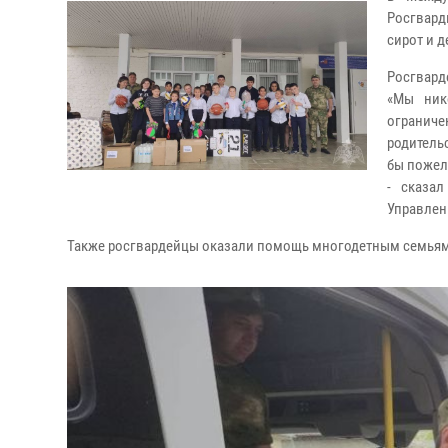
Росгвард
сирот и д
Росгвард
«Мы ник
ограниче
родитель
бы пожел
- сказа
Управлен
Также росгвардейцы оказали помощь многодетным семьям,