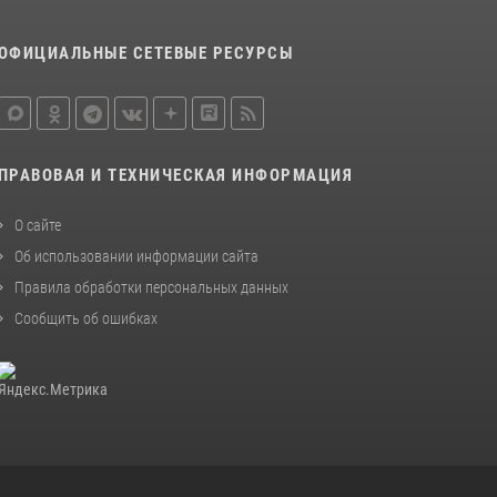
поддержке Росгвардии изъяты оружие и
наркотические средства
ОФИЦИАЛЬНЫЕ СЕТЕВЫЕ РЕСУРСЫ
21 июля 2026, 07:56
НАЧАЛЬНИК УПРАВЛЕНИЯ РОСГВАРДИИ ПО
КАБАРДИНО-БАЛКАРСКОЙ РЕСПУБЛИКЕ
ПРОВЕДЕТ ПРИЕМ ГРАЖДАН
ПРАВОВАЯ И ТЕХНИЧЕСКАЯ ИНФОРМАЦИЯ
16 июля 2026, 05:30
О сайте
Об использовании информации сайта
Правила обработки персональных данных
Сообщить об ошибках