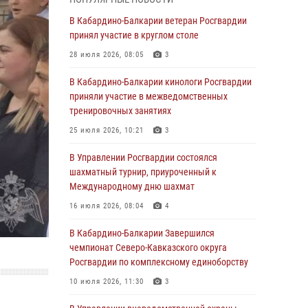
Директор Росгвардии Герой России генерал
армии Виктор Золотов поздравил
В Кабардино-Балкарии ветеран Росгвардии
специалистов подразделений тыла с
принял участие в круглом столе
профессиональным праздником
28 июля 2026, 08:05
3
01 августа 2026, 00:10
В Кабардино-Балкарии кинологи Росгвардии
Росгвардия обеспечивает безопасность
приняли участие в межведомственных
граждан на южном направлении
тренировочных занятиях
31 июля 2026, 09:22
25 июля 2026, 10:21
3
Состоялась рабочая встреча директора
В Управлении Росгвардии состоялся
Росгвардии Героя России генерала армии
шахматный турнир, приуроченный к
Виктора Золотова с заместителем
Международному дню шахмат
полномочного представителя Президента
16 июля 2026, 08:04
4
Российской Федерации в Северо-Кавказском
федеральном округе Виталием Кузнецовым
В Кабардино-Балкарии Завершился
чемпионат Северо-Кавказского округа
31 июля 2026, 06:45
1
Росгвардии по комплексному единоборству
Управление Росгвардии по Кабардино-
10 июля 2026, 11:30
3
Балкарской Республике информирует