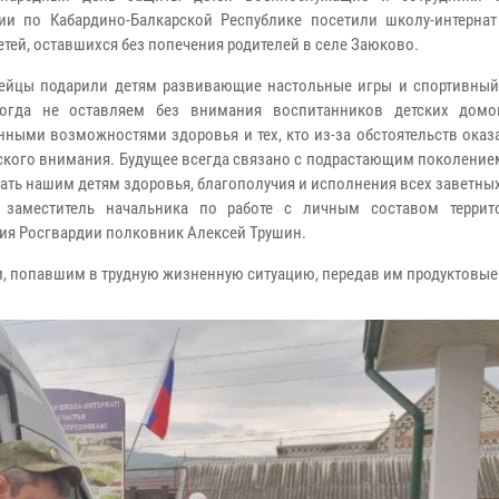
ии по Кабардино-Балкарской Республике посетили школу-интернат
етей, оставшихся без попечения родителей в селе Заюково.
ейцы подарили детям развивающие настольные игры и спортивный
огда не оставляем без внимания воспитанников детских домо
нными возможностями здоровья и тех, кто из-за обстоятельств ока
ского внимания. Будущее всегда связано с подрастающим поколение
ать нашим детям здоровья, благополучия и исполнения всех заветны
л заместитель начальника по работе с личным составом террит
ия Росгвардии полковник Алексей Трушин.
 попавшим в трудную жизненную ситуацию, передав им продуктовые