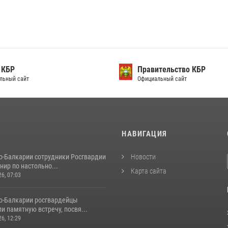
 КБР
Правительство КБР
льный сайт
Официальный сайт
И
НАВИГАЦИЯ
о-Балкарии сотрудники Росгвардии
Новости
нир по настольно...
Карта сайта
26, 07:03
о-Балкарии росгвардейцы
и памятную встречу, посвя...
26, 12:29