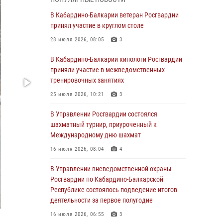
1 августа – День дежурной службы войск
В Кабардино-Балкарии ветеран Росгвардии
национальной гвардии Российской
принял участие в круглом столе
Федерации
28 июля 2026, 08:05
3
01 августа 2026, 09:42
В Кабардино-Балкарии кинологи Росгвардии
В Росгвардии вспоминают российских
приняли участие в межведомственных
воинов, погибших в Первой мировой войне
тренировочных занятиях
1914-1918 годов
25 июля 2026, 10:21
3
01 августа 2026, 07:30
В Управлении Росгвардии состоялся
Директор Росгвардии Герой России генерал
шахматный турнир, приуроченный к
армии Виктор Золотов поздравил
Международному дню шахмат
специалистов подразделений тыла с
16 июля 2026, 08:04
4
профессиональным праздником
В Управлении вневедомственной охраны
01 августа 2026, 00:10
Росгвардии по Кабардино-Балкарской
Росгвардия обеспечивает безопасность
Республике состоялось подведение итогов
граждан на южном направлении
деятельности за первое полугодие
31 июля 2026, 09:22
16 июля 2026, 06:55
3