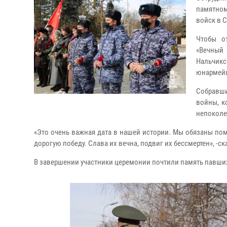
памятно
войск в 
Чтобы о
«Вечный
Нальчик
юнармейц
Собравши
войны, к
непоколе
«Это очень важная дата в нашей истории. Мы обязаны пом
дорогую победу. Слава их вечна, подвиг их бессмертен», 
В завершении участники церемонии почтили память павших