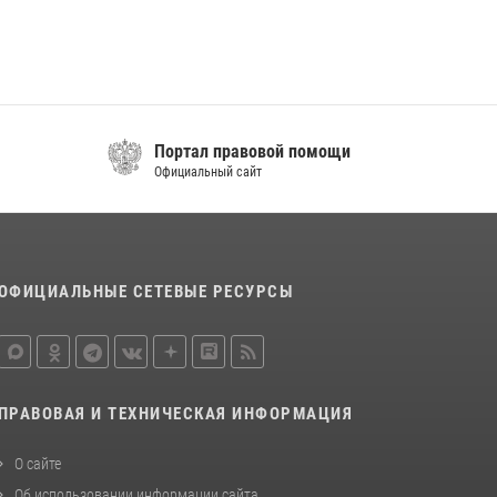
В Кабардино-Балкарии при силовой
поддержке Росгвардии изъяты оружие и
наркотические средства
21 июля 2026, 07:56
В Кабардино-Балкарии росгвардейцы
Портал правовой помощи
организовали памятную встречу,
Официальный сайт
посвященную генералу армии Ивану
Яковлеву
04 августа 2026, 12:29
5
ОФИЦИАЛЬНЫЕ СЕТЕВЫЕ РЕСУРСЫ
ПРАВОВАЯ И ТЕХНИЧЕСКАЯ ИНФОРМАЦИЯ
О сайте
Об использовании информации сайта