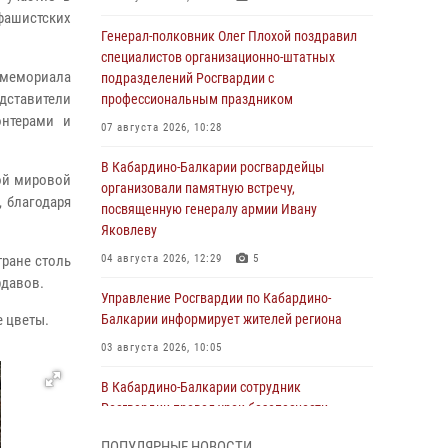
фашистских
Генерал-полковник Олег Плохой поздравил
специалистов организационно-штатных
 мемориала
подразделений Росгвардии с
ставители
профессиональным праздником
онтерами и
07 августа 2026, 10:28
В Кабардино-Балкарии росгвардейцы
ой мировой
организовали памятную встречу,
 благодаря
посвященную генералу армии Ивану
Яковлеву
тране столь
04 августа 2026, 12:29
5
рдавов.
Управление Росгвардии по Кабардино-
 цветы.
Балкарии информирует жителей региона
03 августа 2026, 10:05
В Кабардино‑Балкарии сотрудник
Росгвардии провел урок безопасности
03 августа 2026, 06:15
1
ПОПУЛЯРНЫЕ НОВОСТИ