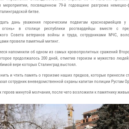
м мероприятии, посвященном 79-й годовщине разгрома немецко-
Сталинградской битве.
тдать дань уважения героическим подвигам красноармейцев у
 огонь» в столице республики росгвардейцы вместе с пред
ского Совета ветеранов войны и труда, сотрудниками МЧС, вол
ами провели памятный митинг.
еся напомнили об одном из самых кровопролитных сражений Втор
оторое продолжалось 200 дней, отметив героизм и мужество людей,
бимой вере которых Сталинград выстоял.
нить и чтить память о героизме наших предков, которые принесли с
-сказал сотрудник вневедомственной охраны капитан полиции Рустам О
 героев минутой молчания, после чего возложили к памятнику живые