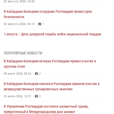
03 августа 2026, 10:05
В Кабардино‑Балкарии сотрудник Росгвардии провел урок
безопасности
03 августа 2026, 06:15
1
1 августа – День дежурной службы войск национальной гвардии
Российской Федерации
01 августа 2026, 09:42
ПОПУЛЯРНЫЕ НОВОСТИ
В Росгвардии вспоминают российских воинов, погибших в Первой
В Кабардино-Балкарии ветеран Росгвардии принял участие в
мировой войне 1914-1918 годов
круглом столе
01 августа 2026, 07:30
28 июля 2026, 08:05
3
Директор Росгвардии Герой России генерал армии Виктор Золотов
В Кабардино-Балкарии кинологи Росгвардии приняли участие в
поздравил специалистов подразделений тыла с профессиональным
межведомственных тренировочных занятиях
праздником
25 июля 2026, 10:21
3
01 августа 2026, 00:10
В Управлении Росгвардии состоялся шахматный турнир,
Росгвардия обеспечивает безопасность граждан на южном
приуроченный к Международному дню шахмат
направлении