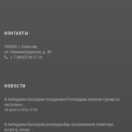
РАДИОРУБРИКи В КАБАРДИНО-БАЛКАРИИ
12 июля 2026, 03:30
1
В Кабардино-Балкарии при силовой поддержке росгвардии
задержали группу лиц с крупной партией наркотиков
КОНТАКТЫ
15 июля 2026, 06:33
360005, г. Нальчик,
В Кабардино-Балкарии при силовой поддержке Росгвардии изъяты
ул. Калининградская, д. 49
оружие и наркотические средства
+ 7 (8662) 96-17-14
21 июля 2026, 07:56
НОВОСТИ
В Кабардино-Балкарии сотрудники Росгвардии провели турнир по
настольно...
08 августа 2026, 07:03
В Кабардино-Балкарии росгвардейцы организовали памятную
встречу, посвя...