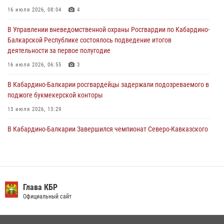
16 июля 2026, 08:04
4
31 июля 2026, 09:22
В Управлении вневедомственной охраны Росгвардии по Кабардино-
Состоялась рабочая встреча директора Росгвардии Героя России
Балкарской Республике состоялось подведение итогов
генерала армии Виктора Золотова с заместителем полномочного
деятельности за первое полугодие
представителя Президента Российской Федерации в Северо-
Кавказском федеральном округе Виталием Кузнецовым
16 июля 2026, 06:55
3
31 июля 2026, 06:45
1
В Кабардино-Балкарии росгвардейцы задержали подозреваемого в
поджоге букмекерской конторы
13 июля 2026, 13:29
В Кабардино-Балкарии Завершился чемпионат Северо-Кавказского
округа Росгвардии по комплексному единоборству
10 июля 2026, 11:30
3
День семьи, любви и верности отметили в Северо-Кавказском
округе Росгвардии
Глава КБР
Официальный сайт
09 июля 2026, 08:36
4
​ ОФИЦЕР РОСГВАРДИИ ВЫСТУПИЛ В ЭФИРЕ ВЕДОМСТВЕННОЙ