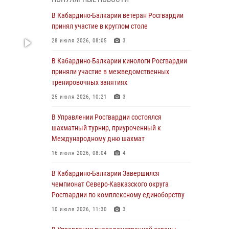
Директор Росгвардии Герой России генерал
армии Виктор Золотов поздравил
В Кабардино-Балкарии ветеран Росгвардии
специалистов подразделений тыла с
принял участие в круглом столе
профессиональным праздником
28 июля 2026, 08:05
3
01 августа 2026, 00:10
В Кабардино-Балкарии кинологи Росгвардии
Росгвардия обеспечивает безопасность
приняли участие в межведомственных
граждан на южном направлении
тренировочных занятиях
31 июля 2026, 09:22
25 июля 2026, 10:21
3
Состоялась рабочая встреча директора
В Управлении Росгвардии состоялся
Росгвардии Героя России генерала армии
шахматный турнир, приуроченный к
Виктора Золотова с заместителем
Международному дню шахмат
полномочного представителя Президента
16 июля 2026, 08:04
4
Российской Федерации в Северо-Кавказском
федеральном округе Виталием Кузнецовым
В Кабардино-Балкарии Завершился
чемпионат Северо-Кавказского округа
31 июля 2026, 06:45
1
Росгвардии по комплексному единоборству
Управление Росгвардии по Кабардино-
10 июля 2026, 11:30
3
Балкарской Республике информирует