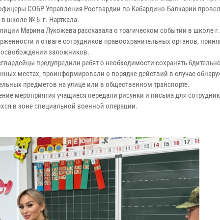
 офицеры СОБР Управления Росгвардии по Кабардино-Балкарии провел
в школе № 6 г. Нарткала.
лиции Марина Лукожева рассказала о трагическом событии в школе г.
рженности и отваге сотрудников правоохранительных органов, прин
в освобождении заложников.
сгвардейцы предупредили ребят о необходимости сохранять бдительно
нных местах, проинформировали о порядке действий в случае обнар
ельных предметов на улице или в общественном транспорте.
ение мероприятия учащиеся передали рисунки и письма для сотрудник
хся в зоне специальной военной операции.