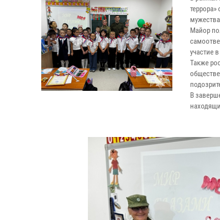
террора»
мужества 
Майор по
самоотве
участие 
Также ро
обществе
подозрит
В заверш
находящи