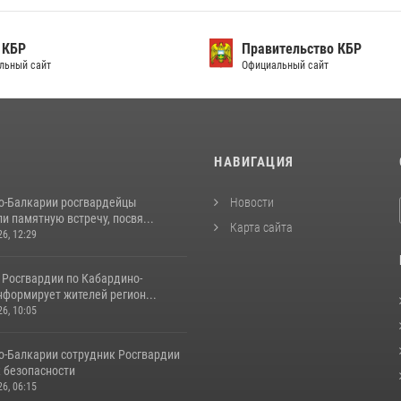
 КБР
Правительство КБР
льный сайт
Официальный сайт
И
НАВИГАЦИЯ
о-Балкарии росгвардейцы
Новости
и памятную встречу, посвя...
Карта сайта
26, 12:29
 Росгвардии по Кабардино-
нформирует жителей регион...
26, 10:05
о‑Балкарии сотрудник Росгвардии
к безопасности
26, 06:15