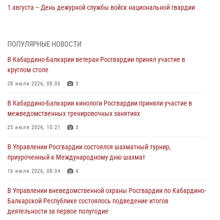
1 августа – День дежурной службы войск национальной гвардии
Российской Федерации
01 августа 2026, 09:42
ПОПУЛЯРНЫЕ НОВОСТИ
В Росгвардии вспоминают российских воинов, погибших в Первой
В Кабардино-Балкарии ветеран Росгвардии принял участие в
мировой войне 1914-1918 годов
круглом столе
01 августа 2026, 07:30
28 июля 2026, 08:05
3
Директор Росгвардии Герой России генерал армии Виктор Золотов
В Кабардино-Балкарии кинологи Росгвардии приняли участие в
поздравил специалистов подразделений тыла с профессиональным
межведомственных тренировочных занятиях
праздником
25 июля 2026, 10:21
3
01 августа 2026, 00:10
В Управлении Росгвардии состоялся шахматный турнир,
Росгвардия обеспечивает безопасность граждан на южном
приуроченный к Международному дню шахмат
направлении
16 июля 2026, 08:04
4
31 июля 2026, 09:22
В Управлении вневедомственной охраны Росгвардии по Кабардино-
Состоялась рабочая встреча директора Росгвардии Героя России
Балкарской Республике состоялось подведение итогов
генерала армии Виктора Золотова с заместителем полномочного
деятельности за первое полугодие
представителя Президента Российской Федерации в Северо-