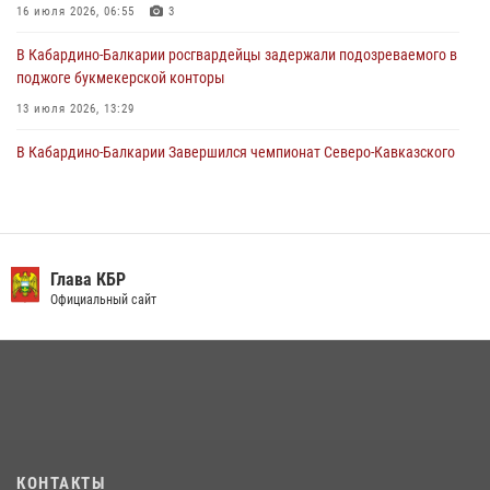
Кавказском федеральном округе Виталием Кузнецовым
16 июля 2026, 06:55
3
31 июля 2026, 06:45
1
В Кабардино-Балкарии росгвардейцы задержали подозреваемого в
поджоге букмекерской конторы
13 июля 2026, 13:29
В Кабардино-Балкарии Завершился чемпионат Северо-Кавказского
округа Росгвардии по комплексному единоборству
10 июля 2026, 11:30
3
​ ОФИЦЕР РОСГВАРДИИ ВЫСТУПИЛ В ЭФИРЕ ВЕДОМСТВЕННОЙ
РАДИОРУБРИКи В КАБАРДИНО-БАЛКАРИИ
Глава КБР
Официальный сайт
12 июля 2026, 03:30
1
В Кабардино-Балкарии при силовой поддержке росгвардии
задержали группу лиц с крупной партией наркотиков
15 июля 2026, 06:33
В Кабардино-Балкарии при силовой поддержке Росгвардии изъяты
оружие и наркотические средства
КОНТАКТЫ