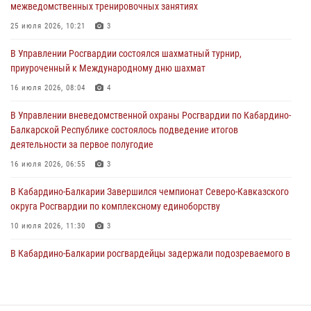
межведомственных тренировочных занятиях
представителя Президента Российской Федерации в Северо-
Кавказском федеральном округе Виталием Кузнецовым
25 июля 2026, 10:21
3
31 июля 2026, 06:45
1
В Управлении Росгвардии состоялся шахматный турнир,
приуроченный к Международному дню шахмат
Управление Росгвардии по Кабардино-Балкарской Республике
информирует
16 июля 2026, 08:04
4
30 июля 2026, 06:03
В Управлении вневедомственной охраны Росгвардии по Кабардино-
Балкарской Республике состоялось подведение итогов
В Кабардино-Балкарии нештатные инструктора подразделений
деятельности за первое полугодие
Росгвардии отработали профессиональные навыки
16 июля 2026, 06:55
3
29 июля 2026, 11:56
2
В Кабардино-Балкарии Завершился чемпионат Северо-Кавказского
округа Росгвардии по комплексному единоборству
10 июля 2026, 11:30
3
В Кабардино-Балкарии росгвардейцы задержали подозреваемого в
поджоге букмекерской конторы
13 июля 2026, 13:29