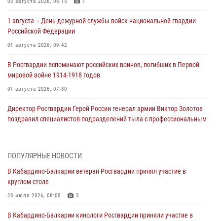
03 августа 2026, 06:15
1
1 августа – День дежурной службы войск национальной гвардии
Российской Федерации
01 августа 2026, 09:42
В Росгвардии вспоминают российских воинов, погибших в Первой
мировой войне 1914-1918 годов
01 августа 2026, 07:30
Директор Росгвардии Герой России генерал армии Виктор Золотов
поздравил специалистов подразделений тыла с профессиональным
праздником
01 августа 2026, 00:10
ПОПУЛЯРНЫЕ НОВОСТИ
Росгвардия обеспечивает безопасность граждан на южном
В Кабардино-Балкарии ветеран Росгвардии принял участие в
направлении
круглом столе
31 июля 2026, 09:22
28 июля 2026, 08:05
3
Состоялась рабочая встреча директора Росгвардии Героя России
В Кабардино-Балкарии кинологи Росгвардии приняли участие в
генерала армии Виктора Золотова с заместителем полномочного