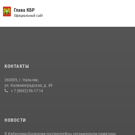
День семьи, любви и верности отметили в Северо-Кавказском
округе Росгвардии
Глава КБР
Официальный сайт
09 июля 2026, 08:36
4
​ ОФИЦЕР РОСГВАРДИИ ВЫСТУПИЛ В ЭФИРЕ ВЕДОМСТВЕННОЙ
РАДИОРУБРИКи В КАБАРДИНО-БАЛКАРИИ
12 июля 2026, 03:30
1
В Кабардино-Балкарии при силовой поддержке Росгвардии изъяты
оружие и наркотические средства
КОНТАКТЫ
21 июля 2026, 07:56
360005, г. Нальчик,
НАЧАЛЬНИК УПРАВЛЕНИЯ РОСГВАРДИИ ПО КАБАРДИНО-
ул. Калининградская, д. 49
БАЛКАРСКОЙ РЕСПУБЛИКЕ ПРОВЕДЕТ ПРИЕМ ГРАЖДАН
+ 7 (8662) 96-17-14
16 июля 2026, 05:30
НОВОСТИ
В Кабардино-Балкарии росгвардейцы организовали памятную