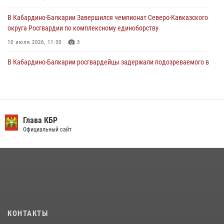
31 июля 2026, 06:45
1
В Кабардино-Балкарии Завершился чемпионат Северо-Кавказского
округа Росгвардии по комплексному единоборству
10 июля 2026, 11:30
3
В Кабардино-Балкарии росгвардейцы задержали подозреваемого в
поджоге букмекерской конторы
13 июля 2026, 13:29
День семьи, любви и верности отметили в Северо-Кавказском
округе Росгвардии
Глава КБР
Официальный сайт
09 июля 2026, 08:36
4
​ ОФИЦЕР РОСГВАРДИИ ВЫСТУПИЛ В ЭФИРЕ ВЕДОМСТВЕННОЙ
РАДИОРУБРИКи В КАБАРДИНО-БАЛКАРИИ
12 июля 2026, 03:30
1
В Кабардино-Балкарии при силовой поддержке росгвардии
задержали группу лиц с крупной партией наркотиков
КОНТАКТЫ
15 июля 2026, 06:33