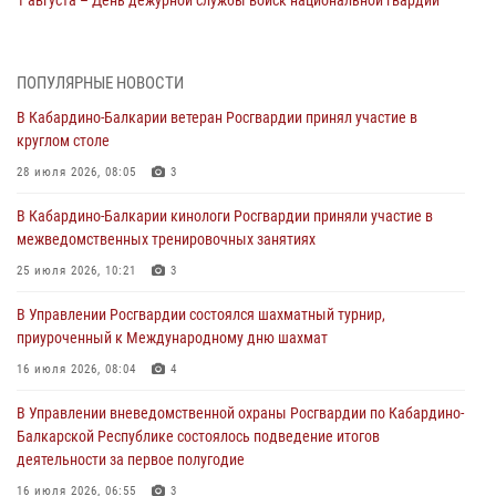
1 августа – День дежурной службы войск национальной гвардии
Российской Федерации
01 августа 2026, 09:42
ПОПУЛЯРНЫЕ НОВОСТИ
В Росгвардии вспоминают российских воинов, погибших в Первой
В Кабардино-Балкарии ветеран Росгвардии принял участие в
мировой войне 1914-1918 годов
круглом столе
01 августа 2026, 07:30
28 июля 2026, 08:05
3
Директор Росгвардии Герой России генерал армии Виктор Золотов
В Кабардино-Балкарии кинологи Росгвардии приняли участие в
поздравил специалистов подразделений тыла с профессиональным
межведомственных тренировочных занятиях
праздником
25 июля 2026, 10:21
3
01 августа 2026, 00:10
В Управлении Росгвардии состоялся шахматный турнир,
Росгвардия обеспечивает безопасность граждан на южном
приуроченный к Международному дню шахмат
направлении
16 июля 2026, 08:04
4
31 июля 2026, 09:22
В Управлении вневедомственной охраны Росгвардии по Кабардино-
Состоялась рабочая встреча директора Росгвардии Героя России
Балкарской Республике состоялось подведение итогов
генерала армии Виктора Золотова с заместителем полномочного
деятельности за первое полугодие
представителя Президента Российской Федерации в Северо-
Кавказском федеральном округе Виталием Кузнецовым
16 июля 2026, 06:55
3