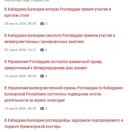
ПОПУЛЯРНЫЕ НОВОСТИ
В Росгвардии вспоминают российских воинов, погибших в Первой
В Кабардино-Балкарии ветеран Росгвардии принял участие в
мировой войне 1914-1918 годов
круглом столе
01 августа 2026, 07:30
28 июля 2026, 08:05
3
Директор Росгвардии Герой России генерал армии Виктор Золотов
В Кабардино-Балкарии кинологи Росгвардии приняли участие в
поздравил специалистов подразделений тыла с профессиональным
межведомственных тренировочных занятиях
праздником
25 июля 2026, 10:21
3
01 августа 2026, 00:10
В Управлении Росгвардии состоялся шахматный турнир,
Росгвардия обеспечивает безопасность граждан на южном
приуроченный к Международному дню шахмат
направлении
16 июля 2026, 08:04
4
31 июля 2026, 09:22
В Управлении вневедомственной охраны Росгвардии по Кабардино-
Состоялась рабочая встреча директора Росгвардии Героя России
Балкарской Республике состоялось подведение итогов
генерала армии Виктора Золотова с заместителем полномочного
деятельности за первое полугодие
представителя Президента Российской Федерации в Северо-
Кавказском федеральном округе Виталием Кузнецовым
16 июля 2026, 06:55
3
31 июля 2026, 06:45
1
В Кабардино-Балкарии росгвардейцы задержали подозреваемого в
поджоге букмекерской конторы