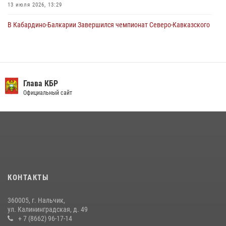
13 июля 2026, 13:29
В Кабардино-Балкарии Завершился чемпионат Северо-Кавказского
округа Росгвардии по комплексному единоборству
10 июля 2026, 11:30
3
В Кабардино-Балкарии при силовой поддержке росгвардии
задержали группу лиц с крупной партией наркотиков
Глава КБР
Официальный сайт
15 июля 2026, 06:33
​ ОФИЦЕР РОСГВАРДИИ ВЫСТУПИЛ В ЭФИРЕ ВЕДОМСТВЕННОЙ
РАДИОРУБРИКи В КАБАРДИНО-БАЛКАРИИ
12 июля 2026, 03:30
1
В Кабардино-Балкарии при силовой поддержке Росгвардии изъяты
оружие и наркотические средства
КОНТАКТЫ
21 июля 2026, 07:56
360005, г. Нальчик,
В Кабардино-Балкарии росгвардейцы организовали памятную
ул. Калининградская, д. 49
встречу, посвященную генералу армии Ивану Яковлеву
+ 7 (8662) 96-17-14