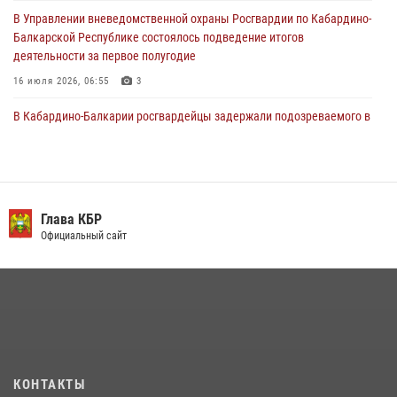
29 июля 2026, 11:56
2
В Управлении вневедомственной охраны Росгвардии по Кабардино-
Балкарской Республике состоялось подведение итогов
деятельности за первое полугодие
16 июля 2026, 06:55
3
В Кабардино-Балкарии росгвардейцы задержали подозреваемого в
поджоге букмекерской конторы
13 июля 2026, 13:29
День семьи, любви и верности отметили в Северо-Кавказском
округе Росгвардии
Глава КБР
Официальный сайт
09 июля 2026, 08:36
4
​ ОФИЦЕР РОСГВАРДИИ ВЫСТУПИЛ В ЭФИРЕ ВЕДОМСТВЕННОЙ
РАДИОРУБРИКи В КАБАРДИНО-БАЛКАРИИ
12 июля 2026, 03:30
1
В Кабардино-Балкарии при силовой поддержке Росгвардии изъяты
оружие и наркотические средства
КОНТАКТЫ
21 июля 2026, 07:56