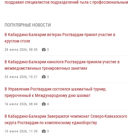
поздравил специалистов подразделений тыла с профессиональным
праздником
01 августа 2026, 00:10
ПОПУЛЯРНЫЕ НОВОСТИ
Росгвардия обеспечивает безопасность граждан на южном
В Кабардино-Балкарии ветеран Росгвардии принял участие в
направлении
круглом столе
31 июля 2026, 09:22
28 июля 2026, 08:05
3
Состоялась рабочая встреча директора Росгвардии Героя России
В Кабардино-Балкарии кинологи Росгвардии приняли участие в
генерала армии Виктора Золотова с заместителем полномочного
межведомственных тренировочных занятиях
представителя Президента Российской Федерации в Северо-
Кавказском федеральном округе Виталием Кузнецовым
25 июля 2026, 10:21
3
31 июля 2026, 06:45
1
В Управлении Росгвардии состоялся шахматный турнир,
приуроченный к Международному дню шахмат
Управление Росгвардии по Кабардино-Балкарской Республике
информирует
16 июля 2026, 08:04
4
30 июля 2026, 06:03
В Кабардино-Балкарии Завершился чемпионат Северо-Кавказского
округа Росгвардии по комплексному единоборству
В Кабардино-Балкарии нештатные инструктора подразделений
Росгвардии отработали профессиональные навыки
10 июля 2026, 11:30
3