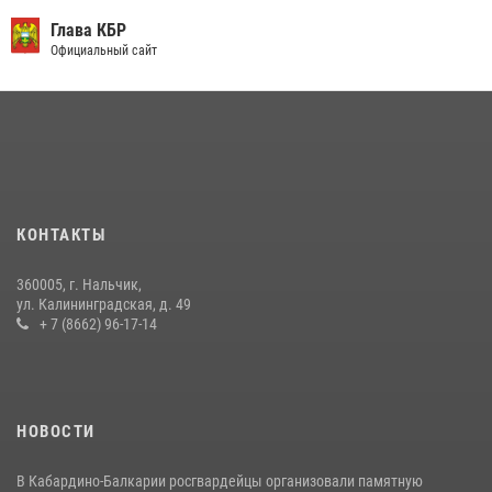
День семьи, любви и верности отметили в Северо-Кавказском
округе Росгвардии
Глава КБР
Официальный сайт
09 июля 2026, 08:36
4
​ ОФИЦЕР РОСГВАРДИИ ВЫСТУПИЛ В ЭФИРЕ ВЕДОМСТВЕННОЙ
РАДИОРУБРИКи В КАБАРДИНО-БАЛКАРИИ
12 июля 2026, 03:30
1
В Кабардино-Балкарии при силовой поддержке Росгвардии изъяты
оружие и наркотические средства
КОНТАКТЫ
21 июля 2026, 07:56
360005, г. Нальчик,
В Кабардино-Балкарии при силовой поддержке росгвардии
ул. Калининградская, д. 49
задержали группу лиц с крупной партией наркотиков
+ 7 (8662) 96-17-14
15 июля 2026, 06:33
НОВОСТИ
В Кабардино-Балкарии росгвардейцы организовали памятную