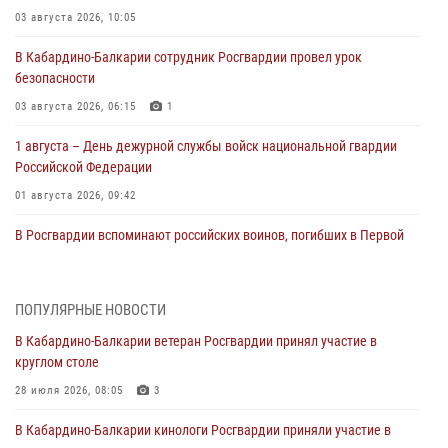
03 августа 2026, 10:05
В Кабардино‑Балкарии сотрудник Росгвардии провел урок
безопасности
03 августа 2026, 06:15
1
1 августа – День дежурной службы войск национальной гвардии
Российской Федерации
01 августа 2026, 09:42
В Росгвардии вспоминают российских воинов, погибших в Первой
мировой войне 1914-1918 годов
01 августа 2026, 07:30
ПОПУЛЯРНЫЕ НОВОСТИ
Директор Росгвардии Герой России генерал армии Виктор Золотов
В Кабардино-Балкарии ветеран Росгвардии принял участие в
поздравил специалистов подразделений тыла с профессиональным
круглом столе
праздником
28 июля 2026, 08:05
3
01 августа 2026, 00:10
В Кабардино-Балкарии кинологи Росгвардии приняли участие в
Росгвардия обеспечивает безопасность граждан на южном