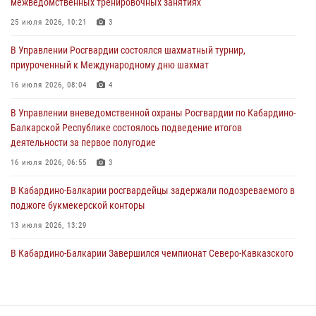
межведомственных тренировочных занятиях
направлении
25 июля 2026, 10:21
3
31 июля 2026, 09:22
В Управлении Росгвардии состоялся шахматный турнир,
Состоялась рабочая встреча директора Росгвардии Героя России
приуроченный к Международному дню шахмат
генерала армии Виктора Золотова с заместителем полномочного
представителя Президента Российской Федерации в Северо-
16 июля 2026, 08:04
4
Кавказском федеральном округе Виталием Кузнецовым
В Управлении вневедомственной охраны Росгвардии по Кабардино-
31 июля 2026, 06:45
1
Балкарской Республике состоялось подведение итогов
деятельности за первое полугодие
Управление Росгвардии по Кабардино-Балкарской Республике
информирует
16 июля 2026, 06:55
3
30 июля 2026, 06:03
В Кабардино-Балкарии росгвардейцы задержали подозреваемого в
поджоге букмекерской конторы
13 июля 2026, 13:29
В Кабардино-Балкарии Завершился чемпионат Северо-Кавказского
округа Росгвардии по комплексному единоборству
10 июля 2026, 11:30
3