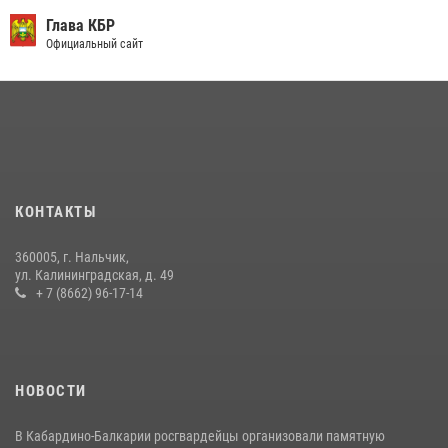
округе Росгвардии
Глава КБР
Официальный сайт
09 июля 2026, 08:36
4
​ ОФИЦЕР РОСГВАРДИИ ВЫСТУПИЛ В ЭФИРЕ ВЕДОМСТВЕННОЙ
РАДИОРУБРИКи В КАБАРДИНО-БАЛКАРИИ
12 июля 2026, 03:30
1
В Кабардино-Балкарии при силовой поддержке росгвардии
задержали группу лиц с крупной партией наркотиков
КОНТАКТЫ
15 июля 2026, 06:33
360005, г. Нальчик,
В Кабардино-Балкарии при силовой поддержке Росгвардии изъяты
ул. Калининградская, д. 49
оружие и наркотические средства
+ 7 (8662) 96-17-14
21 июля 2026, 07:56
НОВОСТИ
В Кабардино-Балкарии росгвардейцы организовали памятную