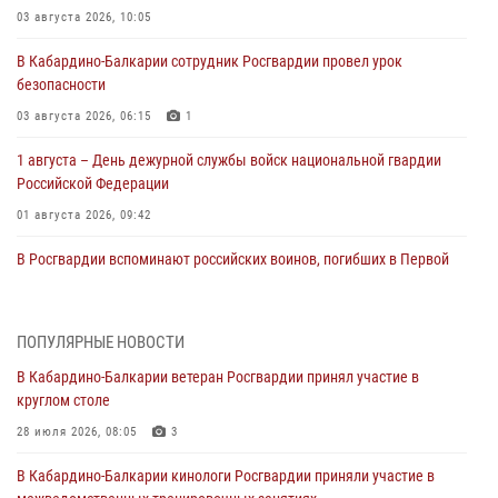
03 августа 2026, 10:05
В Кабардино‑Балкарии сотрудник Росгвардии провел урок
безопасности
03 августа 2026, 06:15
1
1 августа – День дежурной службы войск национальной гвардии
Российской Федерации
01 августа 2026, 09:42
В Росгвардии вспоминают российских воинов, погибших в Первой
мировой войне 1914-1918 годов
01 августа 2026, 07:30
ПОПУЛЯРНЫЕ НОВОСТИ
Директор Росгвардии Герой России генерал армии Виктор Золотов
В Кабардино-Балкарии ветеран Росгвардии принял участие в
поздравил специалистов подразделений тыла с профессиональным
круглом столе
праздником
28 июля 2026, 08:05
3
01 августа 2026, 00:10
В Кабардино-Балкарии кинологи Росгвардии приняли участие в
Росгвардия обеспечивает безопасность граждан на южном