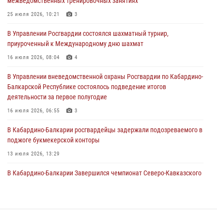
межведомственных тренировочных занятиях
направлении
25 июля 2026, 10:21
3
31 июля 2026, 09:22
В Управлении Росгвардии состоялся шахматный турнир,
Состоялась рабочая встреча директора Росгвардии Героя России
приуроченный к Международному дню шахмат
генерала армии Виктора Золотова с заместителем полномочного
представителя Президента Российской Федерации в Северо-
16 июля 2026, 08:04
4
Кавказском федеральном округе Виталием Кузнецовым
В Управлении вневедомственной охраны Росгвардии по Кабардино-
31 июля 2026, 06:45
1
Балкарской Республике состоялось подведение итогов
деятельности за первое полугодие
Управление Росгвардии по Кабардино-Балкарской Республике
информирует
16 июля 2026, 06:55
3
30 июля 2026, 06:03
В Кабардино-Балкарии росгвардейцы задержали подозреваемого в
поджоге букмекерской конторы
13 июля 2026, 13:29
В Кабардино-Балкарии Завершился чемпионат Северо-Кавказского
округа Росгвардии по комплексному единоборству
10 июля 2026, 11:30
3
День семьи, любви и верности отметили в Северо-Кавказском