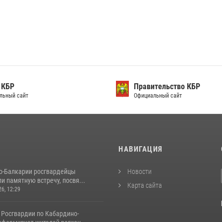
 КБР
Правительство КБР
льный сайт
Официальный сайт
И
НАВИГАЦИЯ
о-Балкарии росгвардейцы
Новости
и памятную встречу, посвя...
Карта сайта
26, 12:29
 Росгвардии по Кабардино-