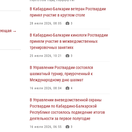
В Росгвардии вспоминают российских
В Кабардино-Балкарии ветеран Росгвардии
воинов, погибших в Первой мировой войне
принял участие в круглом столе
1914-1918 годов
28 июля 2026, 08:05
3
01 августа 2026, 07:30
ующая →
В Кабардино-Балкарии кинологи Росгвардии
Директор Росгвардии Герой России генерал
приняли участие в межведомственных
армии Виктор Золотов поздравил
тренировочных занятиях
специалистов подразделений тыла с
25 июля 2026, 10:21
3
профессиональным праздником
В Управлении Росгвардии состоялся
01 августа 2026, 00:10
шахматный турнир, приуроченный к
Росгвардия обеспечивает безопасность
Международному дню шахмат
граждан на южном направлении
16 июля 2026, 08:04
4
31 июля 2026, 09:22
В Управлении вневедомственной охраны
Состоялась рабочая встреча директора
Росгвардии по Кабардино-Балкарской
Росгвардии Героя России генерала армии
Республике состоялось подведение итогов
Виктора Золотова с заместителем
деятельности за первое полугодие
полномочного представителя Президента
16 июля 2026, 06:55
3
Российской Федерации в Северо-Кавказском