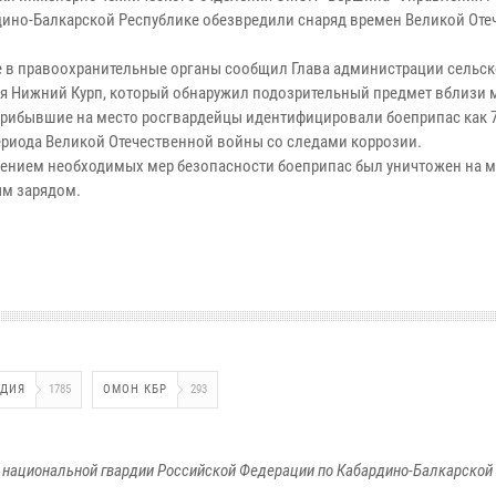
дино-Балкарской Республике обезвредили снаряд времен Великой Оте
е в правоохранительные органы сообщил Глава администрации сельск
я Нижний Курп, который обнаружил подозрительный предмет вблизи 
Прибывшие на место росгвардейцы идентифицировали боеприпас как 
ериода Великой Отечественной войны со следами коррозии.
ением необходимых мер безопасности боеприпас был уничтожен на м
м зарядом.
РДИЯ
1785
ОМОН КБР
293
национальной гвардии Российской Федерации по Кабардино-Балкарской