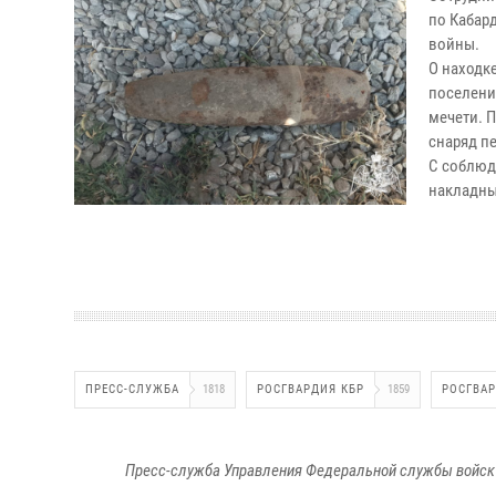
по Кабар
войны.
О находк
поселени
мечети. 
снаряд п
С соблюд
накладны
ПРЕСС-СЛУЖБА
1818
РОСГВАРДИЯ КБР
1859
РОСГВА
Пресс-служба Управления Федеральной службы войск 