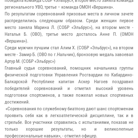
победила команда СОБР «Эльбрус», второе место заняла команда
регионального УВО, третье – команда ОМОН «Вершина».
По результатам соревнований призовые места в личном зачете
распределились следующим образом. Среди женщин первое
место заняла Марина Л. (СОБР «Эльбрус»), на втором месте -
Наталья Б. (ОВО), третье место досталось Анне П. (ОМОН
«Вершина»).
Среди мужчин лучшим стал Алим Х. (СОБР «Эльбрус»), на втором
месте - Замир Б. (ОВО по г.Нальчик), бронзовую медаль завоевал
Артур М. (СОБР «Эльбрус»)
Главный судья соревнований, помощник начальника группы
физической подготовки Управления Росгвардии по Кабардино-
Балкарской Республике капитан Аскер Нагоев поздравил
победителей соревнований и отметил высокий уровень
подготовки спортсменов, а также пожелал новых спортивных
достижений.
«Соревнования по служебному биатлону дают шанс спортсменам
проявить себя как в легкоатлетической дисциплине, так и в
стрельбе. Все участники справились с испытаниями, показав не
только хорошие результаты, но и великолепные
профессиональные навыки», - отметил офицер.