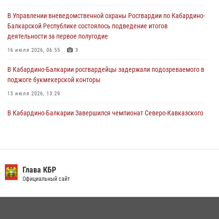
В Управлении вневедомственной охраны Росгвардии по Кабардино-
Состоялась рабочая встреча директора Росгвардии Героя России
Балкарской Республике состоялось подведение итогов
генерала армии Виктора Золотова с заместителем полномочного
деятельности за первое полугодие
представителя Президента Российской Федерации в Северо-
Кавказском федеральном округе Виталием Кузнецовым
16 июля 2026, 06:55
3
31 июля 2026, 06:45
1
В Кабардино-Балкарии росгвардейцы задержали подозреваемого в
поджоге букмекерской конторы
13 июля 2026, 13:29
В Кабардино-Балкарии Завершился чемпионат Северо-Кавказского
округа Росгвардии по комплексному единоборству
10 июля 2026, 11:30
3
День семьи, любви и верности отметили в Северо-Кавказском
округе Росгвардии
Глава КБР
Официальный сайт
09 июля 2026, 08:36
4
​ ОФИЦЕР РОСГВАРДИИ ВЫСТУПИЛ В ЭФИРЕ ВЕДОМСТВЕННОЙ
РАДИОРУБРИКи В КАБАРДИНО-БАЛКАРИИ