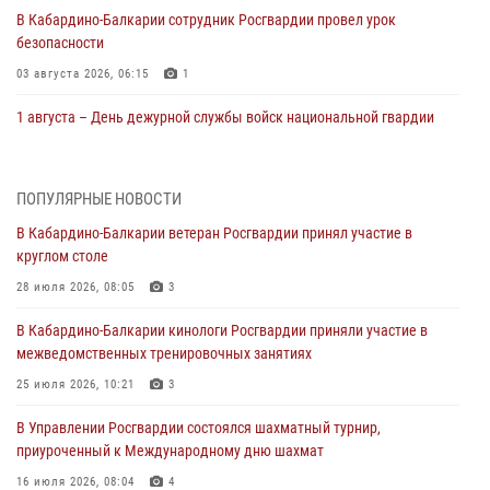
В Кабардино‑Балкарии сотрудник Росгвардии провел урок
безопасности
03 августа 2026, 06:15
1
1 августа – День дежурной службы войск национальной гвардии
Российской Федерации
01 августа 2026, 09:42
ПОПУЛЯРНЫЕ НОВОСТИ
В Росгвардии вспоминают российских воинов, погибших в Первой
В Кабардино-Балкарии ветеран Росгвардии принял участие в
мировой войне 1914-1918 годов
круглом столе
01 августа 2026, 07:30
28 июля 2026, 08:05
3
Директор Росгвардии Герой России генерал армии Виктор Золотов
В Кабардино-Балкарии кинологи Росгвардии приняли участие в
поздравил специалистов подразделений тыла с профессиональным
межведомственных тренировочных занятиях
праздником
25 июля 2026, 10:21
3
01 августа 2026, 00:10
В Управлении Росгвардии состоялся шахматный турнир,
Росгвардия обеспечивает безопасность граждан на южном
приуроченный к Международному дню шахмат
направлении
16 июля 2026, 08:04
4
31 июля 2026, 09:22