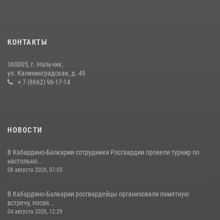
12 июля 2026, 03:30
1
В Кабардино-Балкарии при силовой поддержке росгвардии
задержали группу лиц с крупной партией наркотиков
КОНТАКТЫ
15 июля 2026, 06:33
360005, г. Нальчик,
В Кабардино-Балкарии при силовой поддержке Росгвардии изъяты
ул. Калининградская, д. 49
оружие и наркотические средства
+ 7 (8662) 96-17-14
21 июля 2026, 07:56
НОВОСТИ
В Кабардино-Балкарии сотрудники Росгвардии провели турнир по
настольно...
08 августа 2026, 07:03
В Кабардино-Балкарии росгвардейцы организовали памятную
встречу, посвя...
04 августа 2026, 12:29