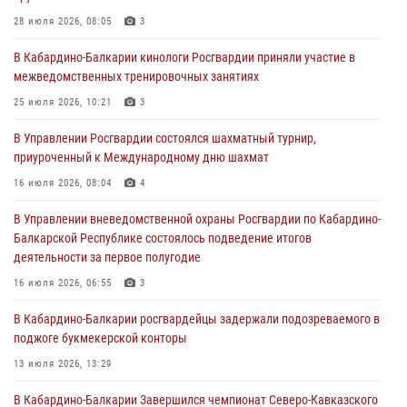
01 августа 2026, 07:30
28 июля 2026, 08:05
3
Директор Росгвардии Герой России генерал армии Виктор Золотов
В Кабардино-Балкарии кинологи Росгвардии приняли участие в
поздравил специалистов подразделений тыла с профессиональным
межведомственных тренировочных занятиях
праздником
25 июля 2026, 10:21
3
01 августа 2026, 00:10
В Управлении Росгвардии состоялся шахматный турнир,
Росгвардия обеспечивает безопасность граждан на южном
приуроченный к Международному дню шахмат
направлении
16 июля 2026, 08:04
4
31 июля 2026, 09:22
В Управлении вневедомственной охраны Росгвардии по Кабардино-
Состоялась рабочая встреча директора Росгвардии Героя России
Балкарской Республике состоялось подведение итогов
генерала армии Виктора Золотова с заместителем полномочного
деятельности за первое полугодие
представителя Президента Российской Федерации в Северо-
Кавказском федеральном округе Виталием Кузнецовым
16 июля 2026, 06:55
3
31 июля 2026, 06:45
1
В Кабардино-Балкарии росгвардейцы задержали подозреваемого в
поджоге букмекерской конторы
13 июля 2026, 13:29
В Кабардино-Балкарии Завершился чемпионат Северо-Кавказского