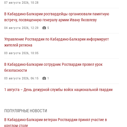
07 августа 2026, 10:28
В Кабардино-Балкарии росгвардейцы организовали памятную
встречу, посвященную генералу армии Ивану Яковлеву
04 августа 2026, 12:29
5
Управление Росгвардии по Кабардино-Балкарии информирует
жителей региона
03 августа 2026, 10:05
В Кабардино‑Балкарии сотрудник Росгвардии провел урок
безопасности
03 августа 2026, 06:15
1
1 августа – День дежурной службы войск национальной гвардии
Российской Федерации
01 августа 2026, 09:42
ПОПУЛЯРНЫЕ НОВОСТИ
В Росгвардии вспоминают российских воинов, погибших в Первой
В Кабардино-Балкарии ветеран Росгвардии принял участие в
мировой войне 1914-1918 годов
круглом столе