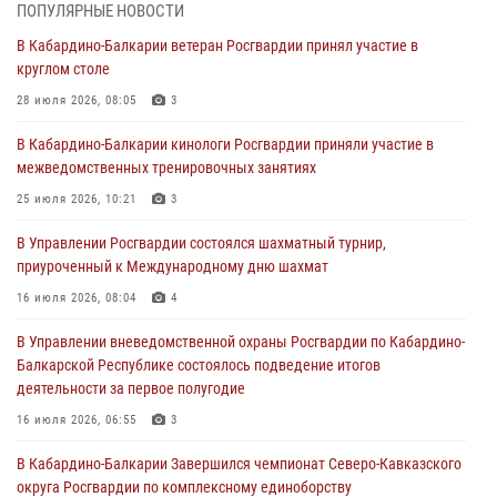
ПОПУЛЯРНЫЕ НОВОСТИ
В Росгвардии вспоминают российских воинов, погибших в Первой
В Кабардино-Балкарии ветеран Росгвардии принял участие в
мировой войне 1914-1918 годов
круглом столе
01 августа 2026, 07:30
28 июля 2026, 08:05
3
Директор Росгвардии Герой России генерал армии Виктор Золотов
В Кабардино-Балкарии кинологи Росгвардии приняли участие в
поздравил специалистов подразделений тыла с профессиональным
межведомственных тренировочных занятиях
праздником
25 июля 2026, 10:21
3
01 августа 2026, 00:10
В Управлении Росгвардии состоялся шахматный турнир,
Росгвардия обеспечивает безопасность граждан на южном
приуроченный к Международному дню шахмат
направлении
16 июля 2026, 08:04
4
31 июля 2026, 09:22
В Управлении вневедомственной охраны Росгвардии по Кабардино-
Состоялась рабочая встреча директора Росгвардии Героя России
Балкарской Республике состоялось подведение итогов
генерала армии Виктора Золотова с заместителем полномочного
деятельности за первое полугодие
представителя Президента Российской Федерации в Северо-
Кавказском федеральном округе Виталием Кузнецовым
16 июля 2026, 06:55
3
31 июля 2026, 06:45
1
В Кабардино-Балкарии Завершился чемпионат Северо-Кавказского
округа Росгвардии по комплексному единоборству