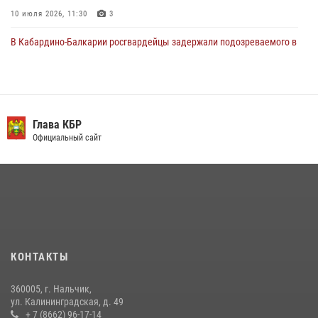
10 июля 2026, 11:30
3
В Кабардино-Балкарии росгвардейцы задержали подозреваемого в
поджоге букмекерской конторы
13 июля 2026, 13:29
День семьи, любви и верности отметили в Северо-Кавказском
округе Росгвардии
Глава КБР
Официальный сайт
09 июля 2026, 08:36
4
​ ОФИЦЕР РОСГВАРДИИ ВЫСТУПИЛ В ЭФИРЕ ВЕДОМСТВЕННОЙ
РАДИОРУБРИКи В КАБАРДИНО-БАЛКАРИИ
12 июля 2026, 03:30
1
В Кабардино-Балкарии при силовой поддержке росгвардии
задержали группу лиц с крупной партией наркотиков
КОНТАКТЫ
15 июля 2026, 06:33
360005, г. Нальчик,
В Кабардино-Балкарии при силовой поддержке Росгвардии изъяты
ул. Калининградская, д. 49
оружие и наркотические средства
+ 7 (8662) 96-17-14