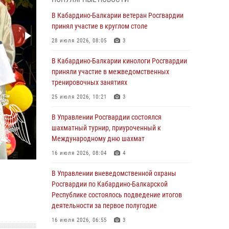
1 августа – День дежурной службы войск
В Кабардино-Балкарии ветеран Росгвардии
национальной гвардии Российской
принял участие в круглом столе
Федерации
28 июля 2026, 08:05
3
01 августа 2026, 09:42
В Кабардино-Балкарии кинологи Росгвардии
В Росгвардии вспоминают российских
приняли участие в межведомственных
воинов, погибших в Первой мировой войне
тренировочных занятиях
1914-1918 годов
25 июля 2026, 10:21
3
01 августа 2026, 07:30
В Управлении Росгвардии состоялся
Директор Росгвардии Герой России генерал
шахматный турнир, приуроченный к
армии Виктор Золотов поздравил
Международному дню шахмат
специалистов подразделений тыла с
16 июля 2026, 08:04
4
профессиональным праздником
В Управлении вневедомственной охраны
01 августа 2026, 00:10
Росгвардии по Кабардино-Балкарской
Росгвардия обеспечивает безопасность
Республике состоялось подведение итогов
граждан на южном направлении
деятельности за первое полугодие
31 июля 2026, 09:22
16 июля 2026, 06:55
3