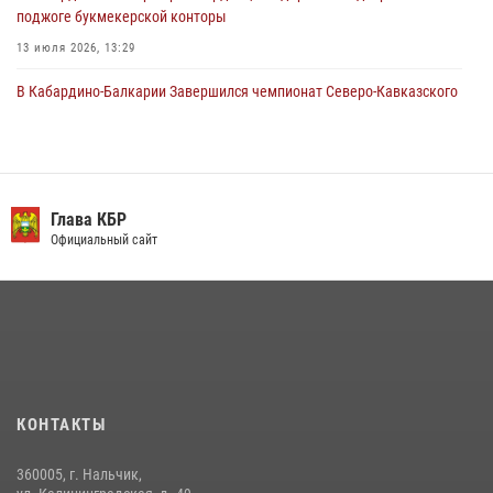
поджоге букмекерской конторы
13 июля 2026, 13:29
В Кабардино-Балкарии Завершился чемпионат Северо-Кавказского
округа Росгвардии по комплексному единоборству
10 июля 2026, 11:30
3
День семьи, любви и верности отметили в Северо-Кавказском
округе Росгвардии
Глава КБР
Официальный сайт
09 июля 2026, 08:36
4
​ ОФИЦЕР РОСГВАРДИИ ВЫСТУПИЛ В ЭФИРЕ ВЕДОМСТВЕННОЙ
РАДИОРУБРИКи В КАБАРДИНО-БАЛКАРИИ
12 июля 2026, 03:30
1
В Кабардино-Балкарии при силовой поддержке росгвардии
задержали группу лиц с крупной партией наркотиков
КОНТАКТЫ
15 июля 2026, 06:33
360005, г. Нальчик,
В Кабардино-Балкарии при силовой поддержке Росгвардии изъяты