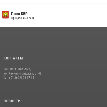
День семьи, любви и верности отметили в Северо-Кавказском
округе Росгвардии
Глава КБР
Официальный сайт
09 июля 2026, 08:36
4
​ ОФИЦЕР РОСГВАРДИИ ВЫСТУПИЛ В ЭФИРЕ ВЕДОМСТВЕННОЙ
РАДИОРУБРИКи В КАБАРДИНО-БАЛКАРИИ
12 июля 2026, 03:30
1
В Кабардино-Балкарии при силовой поддержке росгвардии
задержали группу лиц с крупной партией наркотиков
КОНТАКТЫ
15 июля 2026, 06:33
360005, г. Нальчик,
В Кабардино-Балкарии при силовой поддержке Росгвардии изъяты
ул. Калининградская, д. 49
оружие и наркотические средства
+ 7 (8662) 96-17-14
21 июля 2026, 07:56
НОВОСТИ