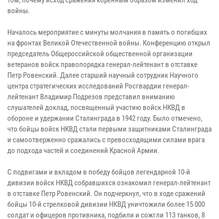
войны.
Началось мероприятие с минуты молчания в память о погибших
на фронтах Великой Отечественной войны. Конференцию открыл
председатель Общероссийской общественной организации
ветеранов войск правопорядка генерал-лейтенант в отставке
Петр Ровенский. Далее старший научный сотрудник Научного
центра стратегических исследований Росгвардии генерал-
лейтенант Владимир Подрезов представил вниманию
слушателей доклад, посвященный участию войск НКВД в
обороне и удержании Сталинграда в 1942 году. Было отмечено,
что бойцы войск НКВД стали первыми защитниками Сталинграда
и самоотверженно сражались с превосходящими силами врага
до подхода частей и соединений Красной Армии.
С подвигами и вкладом в победу бойцов легендарной 10-й
дивизии войск НКВД собравшихся ознакомил генерал-лейтенант
в отставке Петр Ровенский. Он подчеркнул, что в ходе сражений
бойцы 10-й стрелковой дивизии НКВД уничтожили более 15 000
солдат и офицеров противника, подбили и сожгли 113 танков, 8