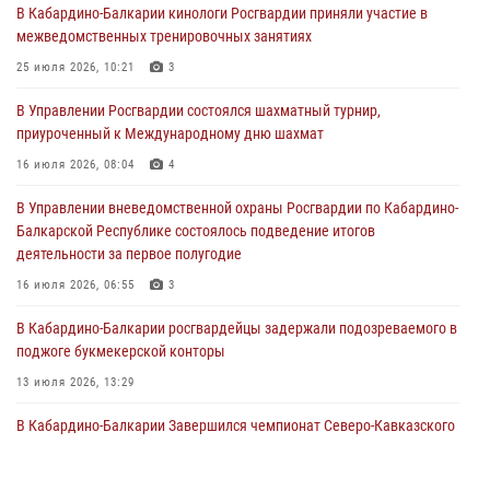
В Кабардино-Балкарии кинологи Росгвардии приняли участие в
поздравил специалистов подразделений тыла с профессиональным
межведомственных тренировочных занятиях
праздником
25 июля 2026, 10:21
3
01 августа 2026, 00:10
В Управлении Росгвардии состоялся шахматный турнир,
Росгвардия обеспечивает безопасность граждан на южном
приуроченный к Международному дню шахмат
направлении
16 июля 2026, 08:04
4
31 июля 2026, 09:22
В Управлении вневедомственной охраны Росгвардии по Кабардино-
Состоялась рабочая встреча директора Росгвардии Героя России
Балкарской Республике состоялось подведение итогов
генерала армии Виктора Золотова с заместителем полномочного
деятельности за первое полугодие
представителя Президента Российской Федерации в Северо-
Кавказском федеральном округе Виталием Кузнецовым
16 июля 2026, 06:55
3
31 июля 2026, 06:45
1
В Кабардино-Балкарии росгвардейцы задержали подозреваемого в
поджоге букмекерской конторы
13 июля 2026, 13:29
В Кабардино-Балкарии Завершился чемпионат Северо-Кавказского
округа Росгвардии по комплексному единоборству
10 июля 2026, 11:30
3