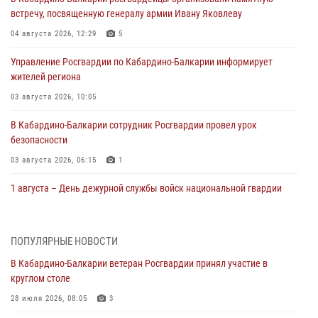
встречу, посвященную генералу армии Ивану Яковлеву
04 августа 2026, 12:29
5
Управление Росгвардии по Кабардино-Балкарии информирует
жителей региона
03 августа 2026, 10:05
В Кабардино‑Балкарии сотрудник Росгвардии провел урок
безопасности
03 августа 2026, 06:15
1
1 августа – День дежурной службы войск национальной гвардии
Российской Федерации
01 августа 2026, 09:42
ПОПУЛЯРНЫЕ НОВОСТИ
В Росгвардии вспоминают российских воинов, погибших в Первой
В Кабардино-Балкарии ветеран Росгвардии принял участие в
мировой войне 1914-1918 годов
круглом столе
01 августа 2026, 07:30
28 июля 2026, 08:05
3
Директор Росгвардии Герой России генерал армии Виктор Золотов