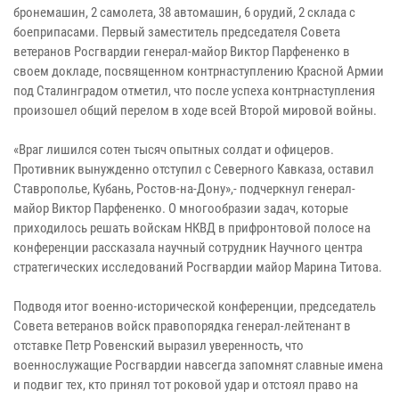
бронемашин, 2 самолета, 38 автомашин, 6 орудий, 2 склада с
боеприпасами. Первый заместитель председателя Совета
ветеранов Росгвардии генерал-майор Виктор Парфененко в
своем докладе, посвященном контрнаступлению Красной Армии
под Сталинградом отметил, что после успеха контрнаступления
произошел общий перелом в ходе всей Второй мировой войны.
«Враг лишился сотен тысяч опытных солдат и офицеров.
Противник вынужденно отступил с Северного Кавказа, оставил
Ставрополье, Кубань, Ростов-на-Дону»,- подчеркнул генерал-
майор Виктор Парфененко. О многообразии задач, которые
приходилось решать войскам НКВД в прифронтовой полосе на
конференции рассказала научный сотрудник Научного центра
стратегических исследований Росгвардии майор Марина Титова.
Подводя итог военно-исторической конференции, председатель
Совета ветеранов войск правопорядка генерал-лейтенант в
отставке Петр Ровенский выразил уверенность, что
военнослужащие Росгвардии навсегда запомнят славные имена
и подвиг тех, кто принял тот роковой удар и отстоял право на