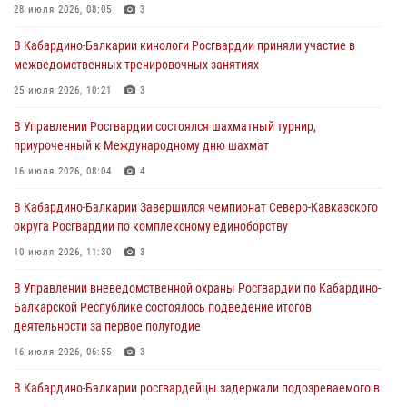
28 июля 2026, 08:05
3
Состоялась рабочая встреча директора Росгвардии Героя России
В Кабардино-Балкарии кинологи Росгвардии приняли участие в
генерала армии Виктора Золотова с заместителем полномочного
межведомственных тренировочных занятиях
представителя Президента Российской Федерации в Северо-
Кавказском федеральном округе Виталием Кузнецовым
25 июля 2026, 10:21
3
31 июля 2026, 06:45
1
В Управлении Росгвардии состоялся шахматный турнир,
приуроченный к Международному дню шахмат
Управление Росгвардии по Кабардино-Балкарской Республике
информирует
16 июля 2026, 08:04
4
30 июля 2026, 06:03
В Кабардино-Балкарии Завершился чемпионат Северо-Кавказского
округа Росгвардии по комплексному единоборству
В Кабардино-Балкарии нештатные инструктора подразделений
Росгвардии отработали профессиональные навыки
10 июля 2026, 11:30
3
29 июля 2026, 11:56
2
В Управлении вневедомственной охраны Росгвардии по Кабардино-
Балкарской Республике состоялось подведение итогов
деятельности за первое полугодие
16 июля 2026, 06:55
3
В Кабардино-Балкарии росгвардейцы задержали подозреваемого в
поджоге букмекерской конторы