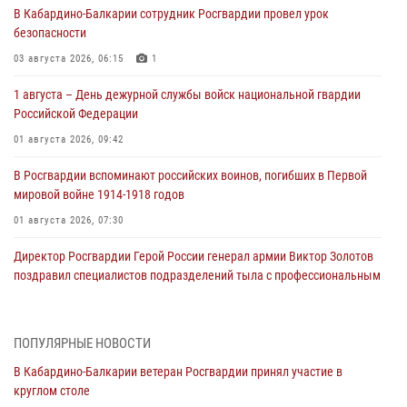
В Кабардино‑Балкарии сотрудник Росгвардии провел урок
безопасности
03 августа 2026, 06:15
1
1 августа – День дежурной службы войск национальной гвардии
Российской Федерации
01 августа 2026, 09:42
В Росгвардии вспоминают российских воинов, погибших в Первой
мировой войне 1914-1918 годов
01 августа 2026, 07:30
Директор Росгвардии Герой России генерал армии Виктор Золотов
поздравил специалистов подразделений тыла с профессиональным
праздником
01 августа 2026, 00:10
ПОПУЛЯРНЫЕ НОВОСТИ
Росгвардия обеспечивает безопасность граждан на южном
В Кабардино-Балкарии ветеран Росгвардии принял участие в
направлении
круглом столе
31 июля 2026, 09:22