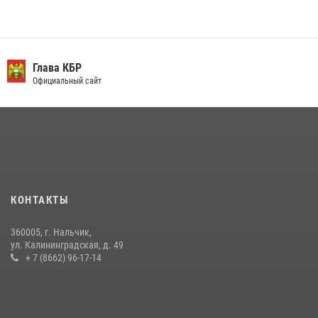
13 июля 2026, 13:29
День семьи, любви и верности отметили в Северо-Кавказском
округе Росгвардии
Глава КБР
Официальный сайт
09 июля 2026, 08:36
4
​ ОФИЦЕР РОСГВАРДИИ ВЫСТУПИЛ В ЭФИРЕ ВЕДОМСТВЕННОЙ
РАДИОРУБРИКи В КАБАРДИНО-БАЛКАРИИ
12 июля 2026, 03:30
1
НАЧАЛЬНИК УПРАВЛЕНИЯ РОСГВАРДИИ ПО КАБАРДИНО-
БАЛКАРСКОЙ РЕСПУБЛИКЕ ПРОВЕДЕТ ПРИЕМ ГРАЖДАН
КОНТАКТЫ
16 июля 2026, 05:30
360005, г. Нальчик,
В Кабардино-Балкарии при силовой поддержке Росгвардии изъяты
ул. Калининградская, д. 49
оружие и наркотические средства
+ 7 (8662) 96-17-14
21 июля 2026, 07:56