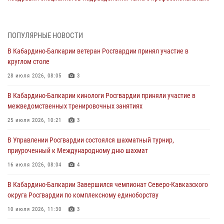
праздником
01 августа 2026, 00:10
ПОПУЛЯРНЫЕ НОВОСТИ
Росгвардия обеспечивает безопасность граждан на южном
В Кабардино-Балкарии ветеран Росгвардии принял участие в
направлении
круглом столе
31 июля 2026, 09:22
28 июля 2026, 08:05
3
Состоялась рабочая встреча директора Росгвардии Героя России
В Кабардино-Балкарии кинологи Росгвардии приняли участие в
генерала армии Виктора Золотова с заместителем полномочного
межведомственных тренировочных занятиях
представителя Президента Российской Федерации в Северо-
Кавказском федеральном округе Виталием Кузнецовым
25 июля 2026, 10:21
3
31 июля 2026, 06:45
1
В Управлении Росгвардии состоялся шахматный турнир,
приуроченный к Международному дню шахмат
Управление Росгвардии по Кабардино-Балкарской Республике
информирует
16 июля 2026, 08:04
4
30 июля 2026, 06:03
В Кабардино-Балкарии Завершился чемпионат Северо-Кавказского
округа Росгвардии по комплексному единоборству
В Кабардино-Балкарии нештатные инструктора подразделений
Росгвардии отработали профессиональные навыки
10 июля 2026, 11:30
3
29 июля 2026, 11:56
2