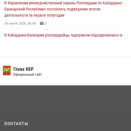
В Управлении вневедомственной охраны Росгвардии по Кабардино-
Балкарской Республике состоялось подведение итогов
деятельности за первое полугодие
16 июля 2026, 06:55
3
В Кабардино-Балкарии росгвардейцы задержали подозреваемого в
поджоге букмекерской конторы
13 июля 2026, 13:29
День семьи, любви и верности отметили в Северо-Кавказском
округе Росгвардии
Глава КБР
Официальный сайт
09 июля 2026, 08:36
4
​ ОФИЦЕР РОСГВАРДИИ ВЫСТУПИЛ В ЭФИРЕ ВЕДОМСТВЕННОЙ
РАДИОРУБРИКи В КАБАРДИНО-БАЛКАРИИ
12 июля 2026, 03:30
1
НАЧАЛЬНИК УПРАВЛЕНИЯ РОСГВАРДИИ ПО КАБАРДИНО-
БАЛКАРСКОЙ РЕСПУБЛИКЕ ПРОВЕДЕТ ПРИЕМ ГРАЖДАН
КОНТАКТЫ
16 июля 2026, 05:30