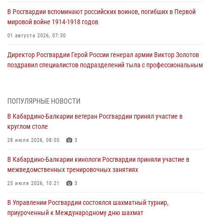
В Росгвардии вспоминают российских воинов, погибших в Первой
мировой войне 1914-1918 годов
01 августа 2026, 07:30
Директор Росгвардии Герой России генерал армии Виктор Золотов
поздравил специалистов подразделений тыла с профессиональным
праздником
01 августа 2026, 00:10
ПОПУЛЯРНЫЕ НОВОСТИ
Росгвардия обеспечивает безопасность граждан на южном
В Кабардино-Балкарии ветеран Росгвардии принял участие в
направлении
круглом столе
31 июля 2026, 09:22
28 июля 2026, 08:05
3
Состоялась рабочая встреча директора Росгвардии Героя России
В Кабардино-Балкарии кинологи Росгвардии приняли участие в
генерала армии Виктора Золотова с заместителем полномочного
межведомственных тренировочных занятиях
представителя Президента Российской Федерации в Северо-
Кавказском федеральном округе Виталием Кузнецовым
25 июля 2026, 10:21
3
31 июля 2026, 06:45
1
В Управлении Росгвардии состоялся шахматный турнир,
приуроченный к Международному дню шахмат
Управление Росгвардии по Кабардино-Балкарской Республике