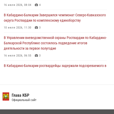
информирует
16 июля 2026, 08:04
4
30 июля 2026, 06:03
В Кабардино-Балкарии Завершился чемпионат Северо-Кавказского
округа Росгвардии по комплексному единоборству
В Кабардино-Балкарии нештатные инструктора подразделений
Росгвардии отработали профессиональные навыки
10 июля 2026, 11:30
3
29 июля 2026, 11:56
2
В Управлении вневедомственной охраны Росгвардии по Кабардино-
Балкарской Республике состоялось подведение итогов
деятельности за первое полугодие
16 июля 2026, 06:55
3
В Кабардино-Балкарии росгвардейцы задержали подозреваемого в
поджоге букмекерской конторы
13 июля 2026, 13:29
День семьи, любви и верности отметили в Северо-Кавказском
округе Росгвардии
Глава КБР
Официальный сайт
09 июля 2026, 08:36
4
​ ОФИЦЕР РОСГВАРДИИ ВЫСТУПИЛ В ЭФИРЕ ВЕДОМСТВЕННОЙ