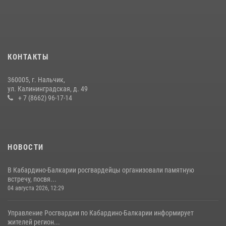
РАДИОРУБРИКи В КАБАРДИНО-БАЛКАРИИ
12 июля 2026, 03:30
1
В Кабардино-Балкарии при силовой поддержке Росгвардии изъяты
оружие и наркотические средства
КОНТАКТЫ
21 июля 2026, 07:56
360005, г. Нальчик,
НАЧАЛЬНИК УПРАВЛЕНИЯ РОСГВАРДИИ ПО КАБАРДИНО-
ул. Калининградская, д. 49
БАЛКАРСКОЙ РЕСПУБЛИКЕ ПРОВЕДЕТ ПРИЕМ ГРАЖДАН
+ 7 (8662) 96-17-14
16 июля 2026, 05:30
НОВОСТИ
В Кабардино-Балкарии росгвардейцы организовали памятную
встречу, посвя...
04 августа 2026, 12:29
Управление Росгвардии по Кабардино-Балкарии информирует
жителей регион...