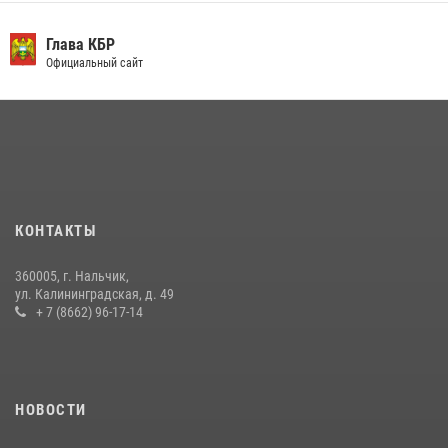
День семьи, любви и верности отметили в Северо-Кавказском
округе Росгвардии
Глава КБР
Официальный сайт
09 июля 2026, 08:36
4
​ ОФИЦЕР РОСГВАРДИИ ВЫСТУПИЛ В ЭФИРЕ ВЕДОМСТВЕННОЙ
РАДИОРУБРИКи В КАБАРДИНО-БАЛКАРИИ
12 июля 2026, 03:30
1
В Кабардино-Балкарии при силовой поддержке Росгвардии изъяты
оружие и наркотические средства
КОНТАКТЫ
21 июля 2026, 07:56
360005, г. Нальчик,
НАЧАЛЬНИК УПРАВЛЕНИЯ РОСГВАРДИИ ПО КАБАРДИНО-
ул. Калининградская, д. 49
БАЛКАРСКОЙ РЕСПУБЛИКЕ ПРОВЕДЕТ ПРИЕМ ГРАЖДАН
+ 7 (8662) 96-17-14
16 июля 2026, 05:30
НОВОСТИ