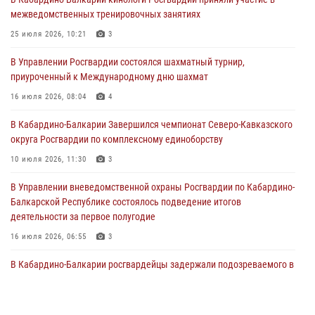
генерала армии Виктора Золотова с заместителем полномочного
межведомственных тренировочных занятиях
представителя Президента Российской Федерации в Северо-
Кавказском федеральном округе Виталием Кузнецовым
25 июля 2026, 10:21
3
31 июля 2026, 06:45
1
В Управлении Росгвардии состоялся шахматный турнир,
приуроченный к Международному дню шахмат
Управление Росгвардии по Кабардино-Балкарской Республике
информирует
16 июля 2026, 08:04
4
30 июля 2026, 06:03
В Кабардино-Балкарии Завершился чемпионат Северо-Кавказского
округа Росгвардии по комплексному единоборству
В Кабардино-Балкарии нештатные инструктора подразделений
Росгвардии отработали профессиональные навыки
10 июля 2026, 11:30
3
29 июля 2026, 11:56
2
В Управлении вневедомственной охраны Росгвардии по Кабардино-
Балкарской Республике состоялось подведение итогов
деятельности за первое полугодие
16 июля 2026, 06:55
3
В Кабардино-Балкарии росгвардейцы задержали подозреваемого в
поджоге букмекерской конторы
13 июля 2026, 13:29