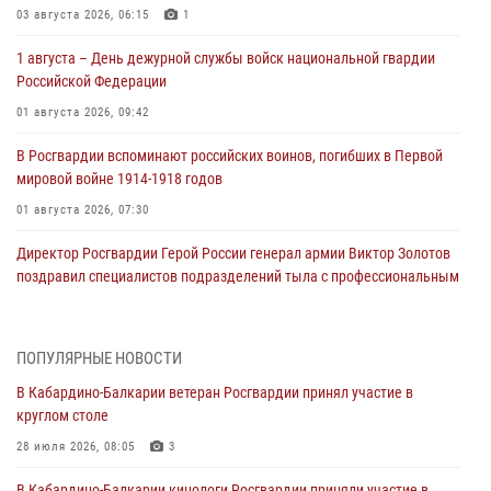
03 августа 2026, 06:15
1
1 августа – День дежурной службы войск национальной гвардии
Российской Федерации
01 августа 2026, 09:42
В Росгвардии вспоминают российских воинов, погибших в Первой
мировой войне 1914-1918 годов
01 августа 2026, 07:30
Директор Росгвардии Герой России генерал армии Виктор Золотов
поздравил специалистов подразделений тыла с профессиональным
праздником
01 августа 2026, 00:10
ПОПУЛЯРНЫЕ НОВОСТИ
Росгвардия обеспечивает безопасность граждан на южном
В Кабардино-Балкарии ветеран Росгвардии принял участие в
направлении
круглом столе
31 июля 2026, 09:22
28 июля 2026, 08:05
3
Состоялась рабочая встреча директора Росгвардии Героя России
В Кабардино-Балкарии кинологи Росгвардии приняли участие в