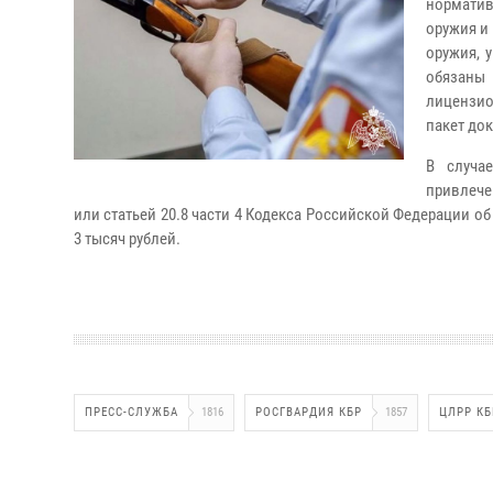
норматив
оружия и
оружия, 
обязаны
лицензио
пакет до
В случа
привлече
или статьей 20.8 части 4 Кодекса Российской Федерации 
3 тысяч рублей.
ПРЕСС-СЛУЖБА
1816
РОСГВАРДИЯ КБР
1857
ЦЛРР КБ