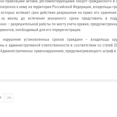
но-правовыми актами, регламентирующими оборот гражданского и 
 патронов к нему на территории Российской Федерации, владельцы г
у которых истекает срок действия разрешения на право его хранени
 за месяц до истечения указанного срока представить в под
нно – разрешительной работы по месту учета оружия, предусмотрен
кументов, необходимый для его перерегистрации.
е нарушения установленных сроков граждане – владельцы ору
ны к административной ответственности в соответствии со статей 20
об Административных правонарушениях, предусматривающего штраф в
Р
236