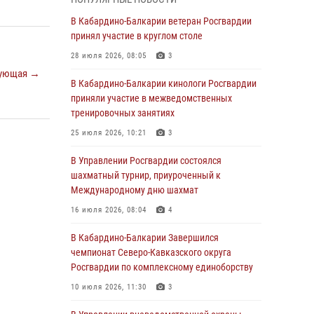
Директор Росгвардии Герой России генерал
армии Виктор Золотов поздравил
В Кабардино-Балкарии ветеран Росгвардии
специалистов подразделений тыла с
принял участие в круглом столе
профессиональным праздником
28 июля 2026, 08:05
3
01 августа 2026, 00:10
ующая →
В Кабардино-Балкарии кинологи Росгвардии
Росгвардия обеспечивает безопасность
приняли участие в межведомственных
граждан на южном направлении
тренировочных занятиях
31 июля 2026, 09:22
25 июля 2026, 10:21
3
Состоялась рабочая встреча директора
В Управлении Росгвардии состоялся
Росгвардии Героя России генерала армии
шахматный турнир, приуроченный к
Виктора Золотова с заместителем
Международному дню шахмат
полномочного представителя Президента
16 июля 2026, 08:04
4
Российской Федерации в Северо-Кавказском
федеральном округе Виталием Кузнецовым
В Кабардино-Балкарии Завершился
чемпионат Северо-Кавказского округа
31 июля 2026, 06:45
1
Росгвардии по комплексному единоборству
Управление Росгвардии по Кабардино-
10 июля 2026, 11:30
3
Балкарской Республике информирует