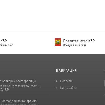
 КБР
Правительство КБР
льный сайт
Официальный сайт
И
НАВИГАЦИЯ
о-Балкарии росгвардейцы
Новости
и памятную встречу, посвя...
Карта сайта
26, 12:29
 Росгвардии по Кабардино-