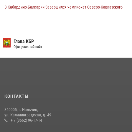
В Кабардино-Балкарии Завершился чемпионат Северо-Кавказского
округа Росгвардии по комплексному единоборству
10 июля 2026, 11:30
3
День семьи, любви и верности отметили в Северо-Кавказском
округе Росгвардии
Глава КБР
Официальный сайт
09 июля 2026, 08:36
4
​ ОФИЦЕР РОСГВАРДИИ ВЫСТУПИЛ В ЭФИРЕ ВЕДОМСТВЕННОЙ
РАДИОРУБРИКи В КАБАРДИНО-БАЛКАРИИ
12 июля 2026, 03:30
1
В Кабардино-Балкарии при силовой поддержке Росгвардии изъяты
оружие и наркотические средства
КОНТАКТЫ
21 июля 2026, 07:56
360005, г. Нальчик,
Новобранцы Росгвардии приняли Военную присягу в Кабардино-
ул. Калининградская, д. 49
Балкарии
+ 7 (8662) 96-17-14
21 июля 2026, 06:26
2