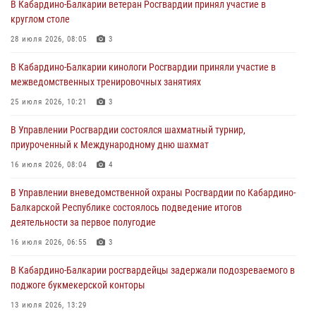
В Кабардино-Балкарии ветеран Росгвардии принял участие в
поздравил специалистов подразделений тыла с профессиональным
круглом столе
праздником
28 июля 2026, 08:05
3
01 августа 2026, 00:10
В Кабардино-Балкарии кинологи Росгвардии приняли участие в
Росгвардия обеспечивает безопасность граждан на южном
межведомственных тренировочных занятиях
направлении
25 июля 2026, 10:21
3
31 июля 2026, 09:22
В Управлении Росгвардии состоялся шахматный турнир,
Состоялась рабочая встреча директора Росгвардии Героя России
приуроченный к Международному дню шахмат
генерала армии Виктора Золотова с заместителем полномочного
представителя Президента Российской Федерации в Северо-
16 июля 2026, 08:04
4
Кавказском федеральном округе Виталием Кузнецовым
В Управлении вневедомственной охраны Росгвардии по Кабардино-
31 июля 2026, 06:45
1
Балкарской Республике состоялось подведение итогов
деятельности за первое полугодие
Управление Росгвардии по Кабардино-Балкарской Республике
информирует
16 июля 2026, 06:55
3
30 июля 2026, 06:03
В Кабардино-Балкарии росгвардейцы задержали подозреваемого в
поджоге букмекерской конторы
13 июля 2026, 13:29