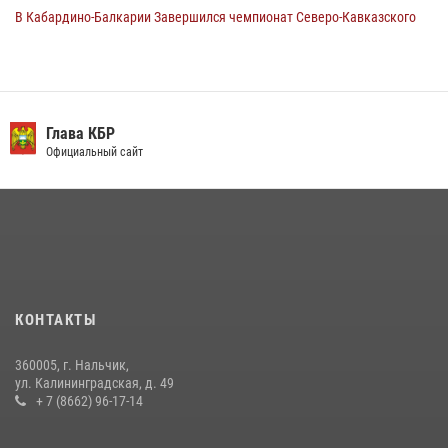
В Кабардино-Балкарии Завершился чемпионат Северо-Кавказского
округа Росгвардии по комплексному единоборству
10 июля 2026, 11:30
3
День семьи, любви и верности отметили в Северо-Кавказском
округе Росгвардии
Глава КБР
Официальный сайт
09 июля 2026, 08:36
4
​ ОФИЦЕР РОСГВАРДИИ ВЫСТУПИЛ В ЭФИРЕ ВЕДОМСТВЕННОЙ
РАДИОРУБРИКи В КАБАРДИНО-БАЛКАРИИ
12 июля 2026, 03:30
1
В Кабардино-Балкарии при силовой поддержке Росгвардии изъяты
оружие и наркотические средства
КОНТАКТЫ
21 июля 2026, 07:56
360005, г. Нальчик,
Новобранцы Росгвардии приняли Военную присягу в Кабардино-
ул. Калининградская, д. 49
Балкарии
+ 7 (8662) 96-17-14
21 июля 2026, 06:26
2