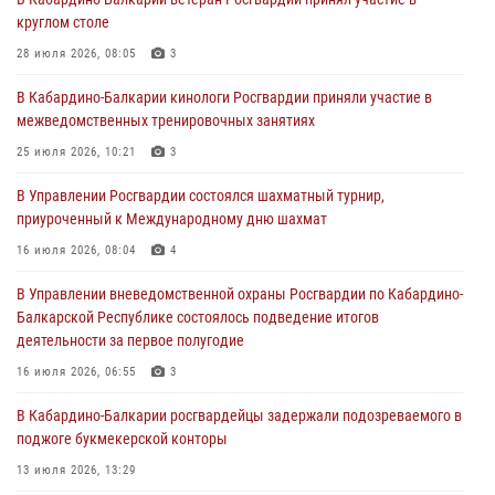
поздравил специалистов подразделений тыла с профессиональным
круглом столе
праздником
28 июля 2026, 08:05
3
01 августа 2026, 00:10
В Кабардино-Балкарии кинологи Росгвардии приняли участие в
Росгвардия обеспечивает безопасность граждан на южном
межведомственных тренировочных занятиях
направлении
25 июля 2026, 10:21
3
31 июля 2026, 09:22
В Управлении Росгвардии состоялся шахматный турнир,
Состоялась рабочая встреча директора Росгвардии Героя России
приуроченный к Международному дню шахмат
генерала армии Виктора Золотова с заместителем полномочного
представителя Президента Российской Федерации в Северо-
16 июля 2026, 08:04
4
Кавказском федеральном округе Виталием Кузнецовым
В Управлении вневедомственной охраны Росгвардии по Кабардино-
31 июля 2026, 06:45
1
Балкарской Республике состоялось подведение итогов
деятельности за первое полугодие
Управление Росгвардии по Кабардино-Балкарской Республике
информирует
16 июля 2026, 06:55
3
30 июля 2026, 06:03
В Кабардино-Балкарии росгвардейцы задержали подозреваемого в
поджоге букмекерской конторы
13 июля 2026, 13:29