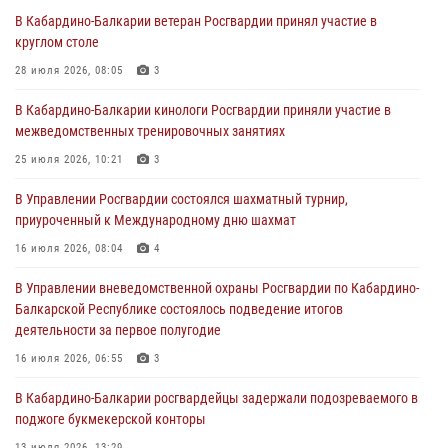
Директор Росгвардии Герой России генерал армии Виктор Золотов
В Кабардино-Балкарии ветеран Росгвардии принял участие в
поздравил специалистов подразделений тыла с профессиональным
круглом столе
праздником
28 июля 2026, 08:05
3
01 августа 2026, 00:10
В Кабардино-Балкарии кинологи Росгвардии приняли участие в
Росгвардия обеспечивает безопасность граждан на южном
межведомственных тренировочных занятиях
направлении
25 июля 2026, 10:21
3
31 июля 2026, 09:22
В Управлении Росгвардии состоялся шахматный турнир,
Состоялась рабочая встреча директора Росгвардии Героя России
приуроченный к Международному дню шахмат
генерала армии Виктора Золотова с заместителем полномочного
представителя Президента Российской Федерации в Северо-
16 июля 2026, 08:04
4
Кавказском федеральном округе Виталием Кузнецовым
В Управлении вневедомственной охраны Росгвардии по Кабардино-
31 июля 2026, 06:45
1
Балкарской Республике состоялось подведение итогов
деятельности за первое полугодие
Управление Росгвардии по Кабардино-Балкарской Республике
информирует
16 июля 2026, 06:55
3
30 июля 2026, 06:03
В Кабардино-Балкарии росгвардейцы задержали подозреваемого в
поджоге букмекерской конторы
13 июля 2026, 13:29