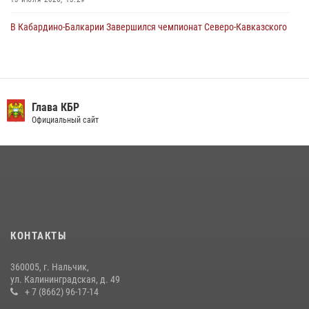
В Кабардино-Балкарии Завершился чемпионат Северо-Кавказского
округа Росгвардии по комплексному единоборству
10 июля 2026, 11:30
3
День семьи, любви и верности отметили в Северо-Кавказском
округе Росгвардии
Глава КБР
Официальный сайт
09 июля 2026, 08:36
4
​ ОФИЦЕР РОСГВАРДИИ ВЫСТУПИЛ В ЭФИРЕ ВЕДОМСТВЕННОЙ
РАДИОРУБРИКи В КАБАРДИНО-БАЛКАРИИ
12 июля 2026, 03:30
1
В Кабардино-Балкарии при силовой поддержке Росгвардии изъяты
оружие и наркотические средства
КОНТАКТЫ
21 июля 2026, 07:56
360005, г. Нальчик,
Новобранцы Росгвардии приняли Военную присягу в Кабардино-
ул. Калининградская, д. 49
Балкарии
+ 7 (8662) 96-17-14
21 июля 2026, 06:26
2