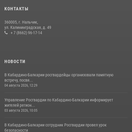
оружие и наркотические средства
КОНТАКТЫ
21 июля 2026, 07:56
360005, г. Нальчик,
В Кабардино-Балкарии при силовой поддержке росгвардии
ул. Калининградская, д. 49
задержали группу лиц с крупной партией наркотиков
+ 7 (8662) 96-17-14
15 июля 2026, 06:33
НОВОСТИ
В Кабардино-Балкарии росгвардейцы организовали памятную
встречу, посвя...
04 августа 2026, 12:29
Управление Росгвардии по Кабардино-Балкарии информирует
жителей регион...
03 августа 2026, 10:05
В Кабардино‑Балкарии сотрудник Росгвардии провел урок
безопасности