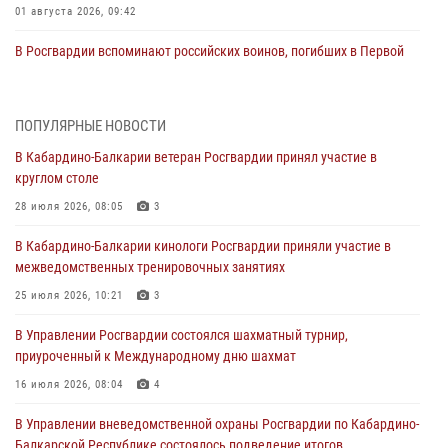
01 августа 2026, 09:42
В Росгвардии вспоминают российских воинов, погибших в Первой
мировой войне 1914-1918 годов
01 августа 2026, 07:30
ПОПУЛЯРНЫЕ НОВОСТИ
Директор Росгвардии Герой России генерал армии Виктор Золотов
В Кабардино-Балкарии ветеран Росгвардии принял участие в
поздравил специалистов подразделений тыла с профессиональным
круглом столе
праздником
28 июля 2026, 08:05
3
01 августа 2026, 00:10
В Кабардино-Балкарии кинологи Росгвардии приняли участие в
Росгвардия обеспечивает безопасность граждан на южном
межведомственных тренировочных занятиях
направлении
25 июля 2026, 10:21
3
31 июля 2026, 09:22
В Управлении Росгвардии состоялся шахматный турнир,
Состоялась рабочая встреча директора Росгвардии Героя России
приуроченный к Международному дню шахмат
генерала армии Виктора Золотова с заместителем полномочного
представителя Президента Российской Федерации в Северо-
16 июля 2026, 08:04
4
Кавказском федеральном округе Виталием Кузнецовым
В Управлении вневедомственной охраны Росгвардии по Кабардино-
31 июля 2026, 06:45
1
Балкарской Республике состоялось подведение итогов