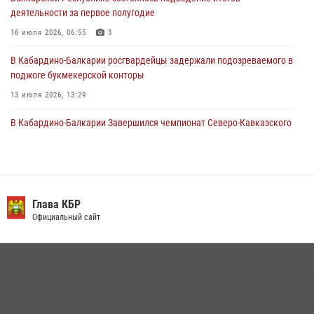
деятельности за первое полугодие
Управление Росгвардии по Кабардино-Балкарской Республике
информирует
16 июля 2026, 06:55
3
30 июля 2026, 06:03
В Кабардино-Балкарии росгвардейцы задержали подозреваемого в
поджоге букмекерской конторы
13 июля 2026, 13:29
В Кабардино-Балкарии Завершился чемпионат Северо-Кавказского
округа Росгвардии по комплексному единоборству
10 июля 2026, 11:30
3
День семьи, любви и верности отметили в Северо-Кавказском
округе Росгвардии
Глава КБР
Официальный сайт
09 июля 2026, 08:36
4
​ ОФИЦЕР РОСГВАРДИИ ВЫСТУПИЛ В ЭФИРЕ ВЕДОМСТВЕННОЙ
РАДИОРУБРИКи В КАБАРДИНО-БАЛКАРИИ
12 июля 2026, 03:30
1
В Кабардино-Балкарии при силовой поддержке Росгвардии изъяты