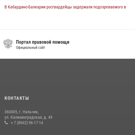
В Кабардино-Балкарии росгвардейцы задержали подозреваемого в
поджоге букмекерской конторы
13 июля 2026, 13:29
День семьи, любви и верности отметили в Северо-Кавказском
округе Росгвардии
Портал правовой помощи
Официальный сайт
09 июля 2026, 08:36
4
​ ОФИЦЕР РОСГВАРДИИ ВЫСТУПИЛ В ЭФИРЕ ВЕДОМСТВЕННОЙ
РАДИОРУБРИКи В КАБАРДИНО-БАЛКАРИИ
12 июля 2026, 03:30
1
В Кабардино-Балкарии при силовой поддержке Росгвардии изъяты
оружие и наркотические средства
КОНТАКТЫ
21 июля 2026, 07:56
360005, г. Нальчик,
НАЧАЛЬНИК УПРАВЛЕНИЯ РОСГВАРДИИ ПО КАБАРДИНО-
ул. Калининградская, д. 49
БАЛКАРСКОЙ РЕСПУБЛИКЕ ПРОВЕДЕТ ПРИЕМ ГРАЖДАН
+ 7 (8662) 96-17-14
16 июля 2026, 05:30