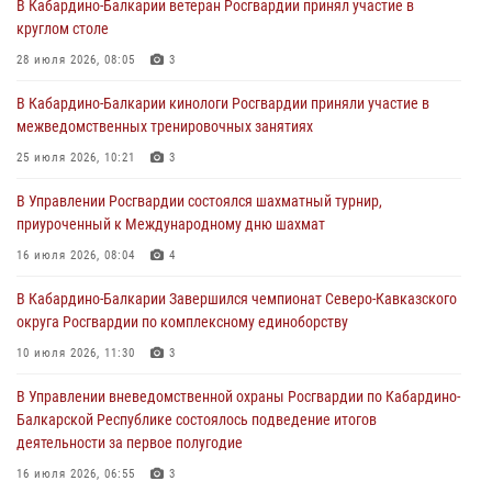
В Кабардино-Балкарии ветеран Росгвардии принял участие в
направлении
круглом столе
31 июля 2026, 09:22
28 июля 2026, 08:05
3
Состоялась рабочая встреча директора Росгвардии Героя России
В Кабардино-Балкарии кинологи Росгвардии приняли участие в
генерала армии Виктора Золотова с заместителем полномочного
межведомственных тренировочных занятиях
представителя Президента Российской Федерации в Северо-
Кавказском федеральном округе Виталием Кузнецовым
25 июля 2026, 10:21
3
31 июля 2026, 06:45
1
В Управлении Росгвардии состоялся шахматный турнир,
приуроченный к Международному дню шахмат
Управление Росгвардии по Кабардино-Балкарской Республике
информирует
16 июля 2026, 08:04
4
30 июля 2026, 06:03
В Кабардино-Балкарии Завершился чемпионат Северо-Кавказского
округа Росгвардии по комплексному единоборству
В Кабардино-Балкарии нештатные инструктора подразделений
Росгвардии отработали профессиональные навыки
10 июля 2026, 11:30
3
29 июля 2026, 11:56
2
В Управлении вневедомственной охраны Росгвардии по Кабардино-
Балкарской Республике состоялось подведение итогов
деятельности за первое полугодие
16 июля 2026, 06:55
3