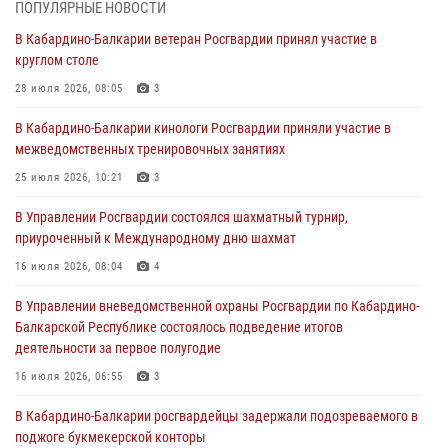
ПОПУЛЯРНЫЕ НОВОСТИ
В Росгвардии вспоминают российских воинов, погибших в Первой
В Кабардино-Балкарии ветеран Росгвардии принял участие в
мировой войне 1914-1918 годов
круглом столе
01 августа 2026, 07:30
28 июля 2026, 08:05
3
Директор Росгвардии Герой России генерал армии Виктор Золотов
В Кабардино-Балкарии кинологи Росгвардии приняли участие в
поздравил специалистов подразделений тыла с профессиональным
межведомственных тренировочных занятиях
праздником
25 июля 2026, 10:21
3
01 августа 2026, 00:10
В Управлении Росгвардии состоялся шахматный турнир,
Росгвардия обеспечивает безопасность граждан на южном
приуроченный к Международному дню шахмат
направлении
16 июля 2026, 08:04
4
31 июля 2026, 09:22
В Управлении вневедомственной охраны Росгвардии по Кабардино-
Состоялась рабочая встреча директора Росгвардии Героя России
Балкарской Республике состоялось подведение итогов
генерала армии Виктора Золотова с заместителем полномочного
деятельности за первое полугодие
представителя Президента Российской Федерации в Северо-
Кавказском федеральном округе Виталием Кузнецовым
16 июля 2026, 06:55
3
31 июля 2026, 06:45
1
В Кабардино-Балкарии росгвардейцы задержали подозреваемого в
поджоге букмекерской конторы