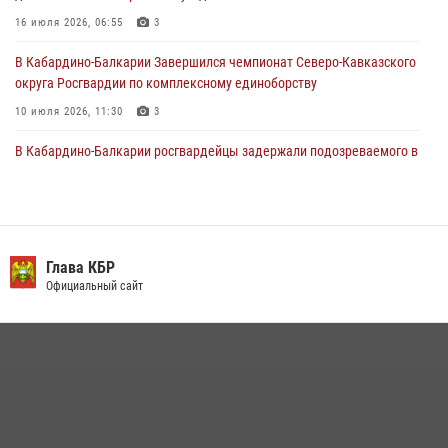
Кавказском федеральном округе Виталием Кузнецовым
16 июля 2026, 06:55
3
31 июля 2026, 06:45
1
В Кабардино-Балкарии Завершился чемпионат Северо-Кавказского
округа Росгвардии по комплексному единоборству
10 июля 2026, 11:30
3
В Кабардино-Балкарии росгвардейцы задержали подозреваемого в
поджоге букмекерской конторы
13 июля 2026, 13:29
День семьи, любви и верности отметили в Северо-Кавказском
округе Росгвардии
Глава КБР
Официальный сайт
09 июля 2026, 08:36
4
​ ОФИЦЕР РОСГВАРДИИ ВЫСТУПИЛ В ЭФИРЕ ВЕДОМСТВЕННОЙ
РАДИОРУБРИКи В КАБАРДИНО-БАЛКАРИИ
12 июля 2026, 03:30
1
В Кабардино-Балкарии при силовой поддержке росгвардии
задержали группу лиц с крупной партией наркотиков