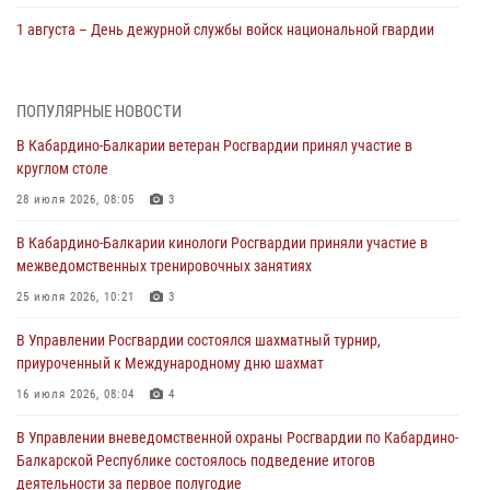
1 августа – День дежурной службы войск национальной гвардии
Российской Федерации
01 августа 2026, 09:42
ПОПУЛЯРНЫЕ НОВОСТИ
В Росгвардии вспоминают российских воинов, погибших в Первой
В Кабардино-Балкарии ветеран Росгвардии принял участие в
мировой войне 1914-1918 годов
круглом столе
01 августа 2026, 07:30
28 июля 2026, 08:05
3
Директор Росгвардии Герой России генерал армии Виктор Золотов
В Кабардино-Балкарии кинологи Росгвардии приняли участие в
поздравил специалистов подразделений тыла с профессиональным
межведомственных тренировочных занятиях
праздником
25 июля 2026, 10:21
3
01 августа 2026, 00:10
В Управлении Росгвардии состоялся шахматный турнир,
Росгвардия обеспечивает безопасность граждан на южном
приуроченный к Международному дню шахмат
направлении
16 июля 2026, 08:04
4
31 июля 2026, 09:22
В Управлении вневедомственной охраны Росгвардии по Кабардино-
Состоялась рабочая встреча директора Росгвардии Героя России
Балкарской Республике состоялось подведение итогов
генерала армии Виктора Золотова с заместителем полномочного
деятельности за первое полугодие
представителя Президента Российской Федерации в Северо-